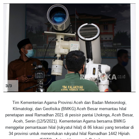
3/3
Tim Kementerian Agama Provinsi Aceh dan Badan Meteorologi,
Klimatologi, dan Geofisika (BMKG) Aceh Besar memantau hilal
penetapan awal Ramadhan 2021 di pesisir pantai Lhoknga, Aceh Besar,
Aceh, Senin (12/5/2021). Kementerian Agama bersama BMKG
menggelar pemantauan hilal (rukyatul hilal) di 86 lokasi yang tersebar di
34 provinsi untuk menentukan rukyatul hilal Ramadhan 1442 Hijriah.