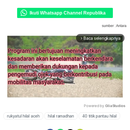
Ikuti Whatsapp Channel Republika
sumber : Antara
Baca selengkapnya
arrow_forward_ios
Powered by 
GliaStudios
rukyatul hilal aceh
hilal ramadhan
40 titik pantau hilal
Mute