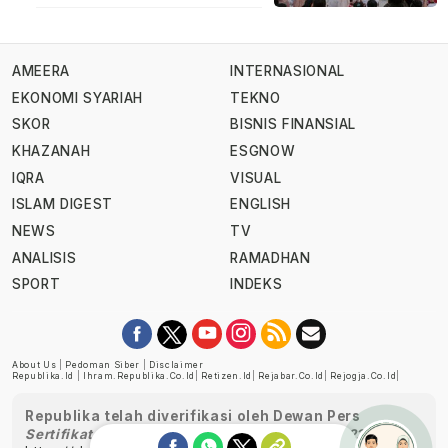
AMEERA
INTERNASIONAL
EKONOMI SYARIAH
TEKNO
SKOR
BISNIS FINANSIAL
KHAZANAH
ESGNOW
IQRA
VISUAL
ISLAM DIGEST
ENGLISH
NEWS
TV
ANALISIS
RAMADHAN
SPORT
INDEKS
About Us
|
Pedoman Siber
|
Disclaimer
Republika.id
|
Ihram.republika.co.id
|
Retizen.id
|
Rejabar.co.id
|
Rejogja.co.id
|
Republika telah diverifikasi oleh Dewan Pers
Sertifikat Nomor 1058/DP-Verifikasi/K/XII/2022