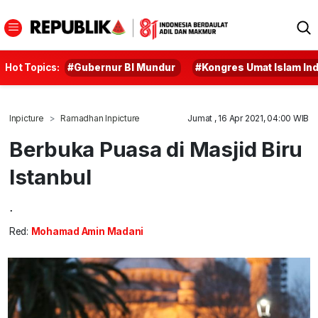
Hot Topics:
#Gubernur BI Mundur
#Kongres Umat Islam In
Inpicture
Ramadhan Inpicture
Jumat , 16 Apr 2021, 04:00 WIB
Berbuka Puasa di Masjid Biru
Istanbul
.
Red:
Mohamad Amin Madani