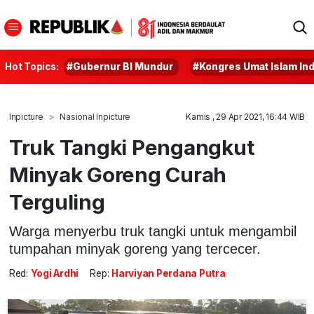
Hot Topics:
#Gubernur BI Mundur
#Kongres Umat Islam In
Inpicture
Nasional Inpicture
Kamis , 29 Apr 2021, 16:44 WIB
Truk Tangki Pengangkut
Minyak Goreng Curah
Terguling
Warga menyerbu truk tangki untuk mengambil
tumpahan minyak goreng yang tercecer.
Red:
Yogi Ardhi
Rep:
Harviyan Perdana Putra