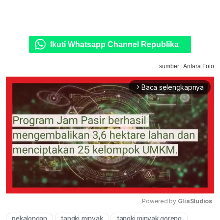
Ikuti Whatsapp Channel Republika
sumber : Antara Foto
Baca selengkapnya
arrow_forward_ios
Powered by 
GliaStudios
pekalongan
tangki minyak
tangki minyak goreng