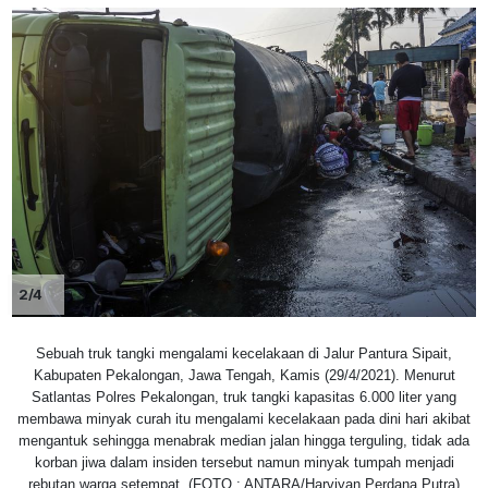
2/4
Sebuah truk tangki mengalami kecelakaan di Jalur Pantura Sipait,
Kabupaten Pekalongan, Jawa Tengah, Kamis (29/4/2021). Menurut
Satlantas Polres Pekalongan, truk tangki kapasitas 6.000 liter yang
membawa minyak curah itu mengalami kecelakaan pada dini hari akibat
mengantuk sehingga menabrak median jalan hingga terguling, tidak ada
korban jiwa dalam insiden tersebut namun minyak tumpah menjadi
rebutan warga setempat. (FOTO : ANTARA/Harviyan Perdana Putra)