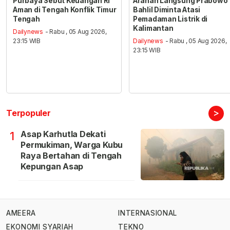
Purbaya Sebut Keuangan RI
Arahan Langsung Prabowo
Aman di Tengah Konflik Timur
Bahlil Diminta Atasi
Tengah
Pemadaman Listrik di
Kalimantan
Dailynews
- Rabu , 05 Aug 2026,
23:15 WIB
Dailynews
- Rabu , 05 Aug 2026,
23:15 WIB
>
Terpopuler
Asap Karhutla Dekati
1
Permukiman, Warga Kubu
Raya Bertahan di Tengah
Kepungan Asap
AMEERA
INTERNASIONAL
EKONOMI SYARIAH
TEKNO