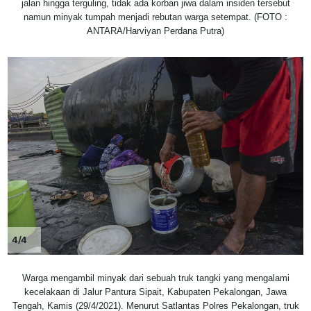
jalan hingga terguling, tidak ada korban jiwa dalam insiden tersebut
namun minyak tumpah menjadi rebutan warga setempat. (FOTO :
ANTARA/Harviyan Perdana Putra)
4/4
Warga mengambil minyak dari sebuah truk tangki yang mengalami
kecelakaan di Jalur Pantura Sipait, Kabupaten Pekalongan, Jawa
Tengah, Kamis (29/4/2021). Menurut Satlantas Polres Pekalongan, truk