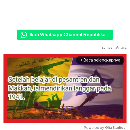
Ikuti Whatsapp Channel Republika
sumber : Antara
Baca selengkapnya
arrow_forward_ios
Powered by 
GliaStudios