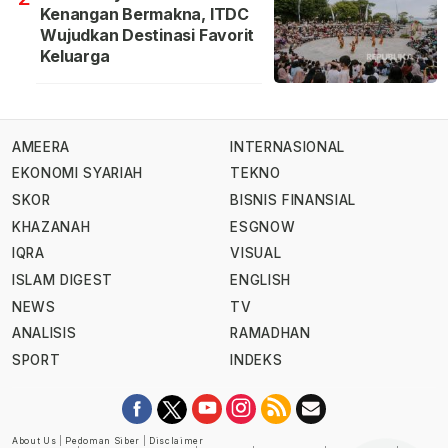
Kenangan Bermakna, ITDC
Wujudkan Destinasi Favorit
Keluarga
AMEERA
INTERNASIONAL
EKONOMI SYARIAH
TEKNO
SKOR
BISNIS FINANSIAL
KHAZANAH
ESGNOW
IQRA
VISUAL
ISLAM DIGEST
ENGLISH
NEWS
TV
ANALISIS
RAMADHAN
SPORT
INDEKS
About Us
|
Pedoman Siber
|
Disclaimer