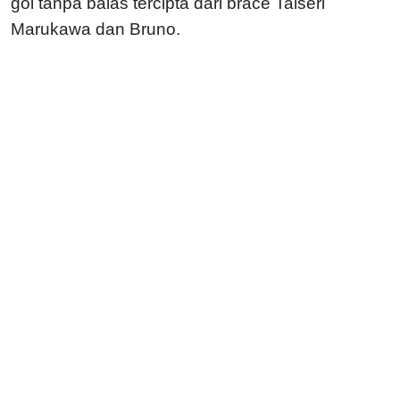
gol tanpa balas tercipta dari brace Taiseri
Marukawa dan Bruno.