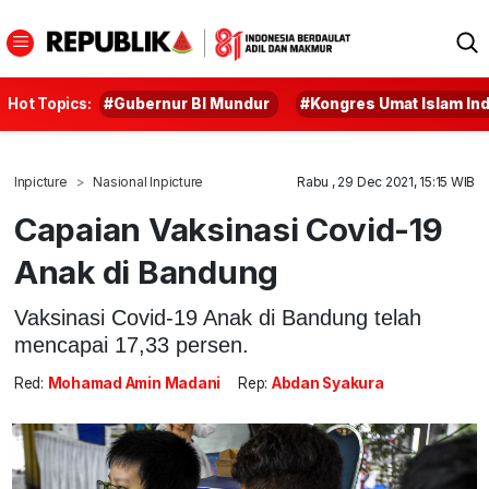
Hot Topics:
#Gubernur BI Mundur
#Kongres Umat Islam In
Inpicture
Nasional Inpicture
Rabu , 29 Dec 2021, 15:15 WIB
Capaian Vaksinasi Covid-19
Anak di Bandung
Vaksinasi Covid-19 Anak di Bandung telah
mencapai 17,33 persen.
Red:
Mohamad Amin Madani
Rep:
Abdan Syakura