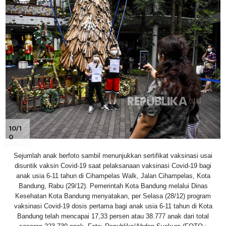
10/1
0
Sejumlah anak berfoto sambil menunjukkan sertifikat vaksinasi usai
disuntik vaksin Covid-19 saat pelaksanaan vaksinasi Covid-19 bagi
anak usia 6-11 tahun di Cihampelas Walk, Jalan Cihampelas, Kota
Bandung, Rabu (29/12). Pemerintah Kota Bandung melalui Dinas
Kesehatan Kota Bandung menyatakan, per Selasa (28/12) program
vaksinasi Covid-19 dosis pertama bagi anak usia 6-11 tahun di Kota
Bandung telah mencapai 17,33 persen atau 38.777 anak dari total