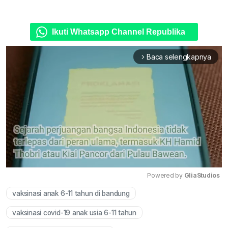
Ikuti Whatsapp Channel Republika
Baca selengkapnya
arrow_forward_ios
Powered by 
GliaStudios
vaksinasi anak 6-11 tahun di bandung
Mute
vaksinasi covid-19 anak usia 6-11 tahun