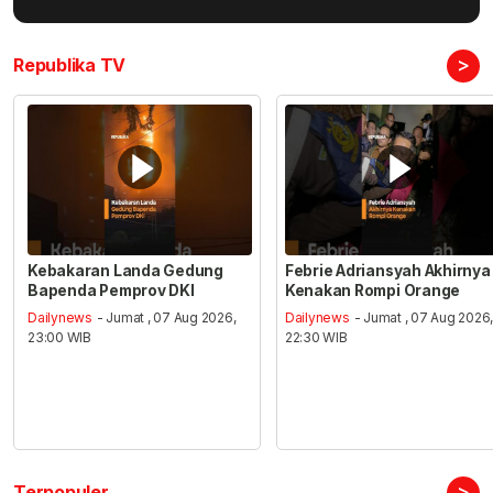
>
Republika TV
Kebakaran Landa Gedung
Febrie Adriansyah Akhirnya
Bapenda Pemprov DKI
Kenakan Rompi Orange
Dailynews
- Jumat , 07 Aug 2026,
Dailynews
- Jumat , 07 Aug 2026
23:00 WIB
22:30 WIB
>
Terpopuler