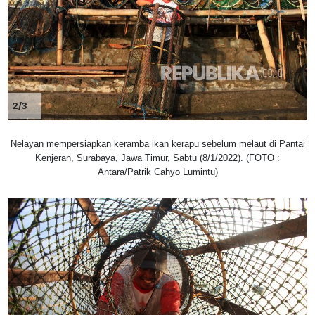
2/3
Nelayan mempersiapkan keramba ikan kerapu sebelum melaut di Pantai
Kenjeran, Surabaya, Jawa Timur, Sabtu (8/1/2022). (FOTO :
Antara/Patrik Cahyo Lumintu)