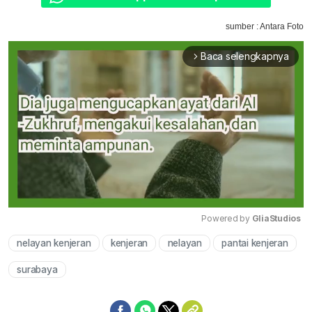
sumber : Antara Foto
Baca selengkapnya
arrow_forward_ios
Powered by 
GliaStudios
nelayan kenjeran
kenjeran
nelayan
pantai kenjeran
Mute
surabaya