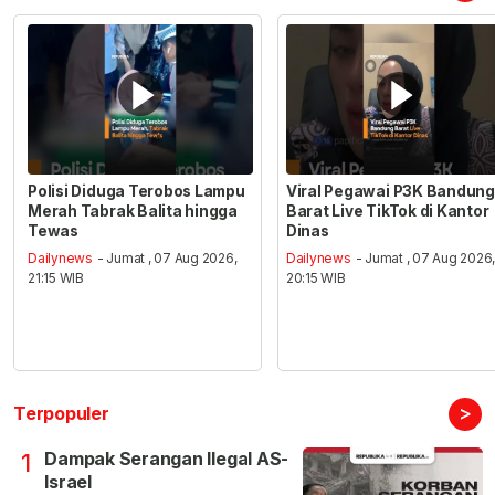
Polisi Diduga Terobos Lampu
Viral Pegawai P3K Bandung
Merah Tabrak Balita hingga
Barat Live TikTok di Kantor
Tewas
Dinas
Dailynews
- Jumat , 07 Aug 2026,
Dailynews
- Jumat , 07 Aug 2026
21:15 WIB
20:15 WIB
>
Terpopuler
Dampak Serangan Ilegal AS-
1
Israel