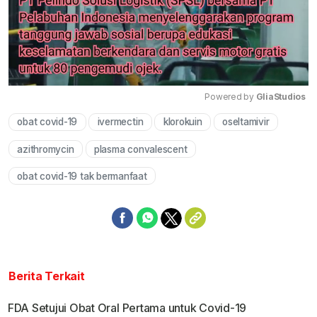
Powered by 
GliaStudios
obat covid-19
ivermectin
klorokuin
oseltamivir
Mute
azithromycin
plasma convalescent
obat covid-19 tak bermanfaat
Berita Terkait
FDA Setujui Obat Oral Pertama untuk Covid-19