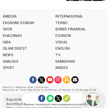
AMEERA
INTERNASIONAL
EKONOMI SYARIAH
TEKNO
SKOR
BISNIS FINANSIAL
KHAZANAH
ESGNOW
IQRA
VISUAL
ISLAM DIGEST
ENGLISH
NEWS
TV
ANALISIS
RAMADHAN
SPORT
INDEKS
About Us
|
Pedoman Siber
|
Disclaimer
Republika.id
|
Ihram.republika.co.id
|
Retizen.id
|
Rejabar.co.id
|
Rejogja.co.id
|
Republika telah diverifikasi oleh Dewan Pers
Sertifikat Nomor 1058/DP-Verifikasi/K/XII/2022