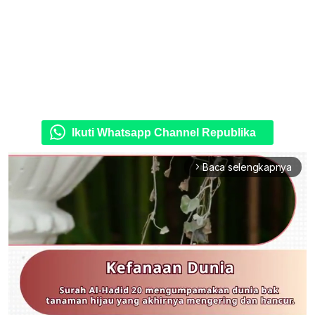
Ikuti Whatsapp Channel Republika
Baca selengkapnya
arrow_forward_ios