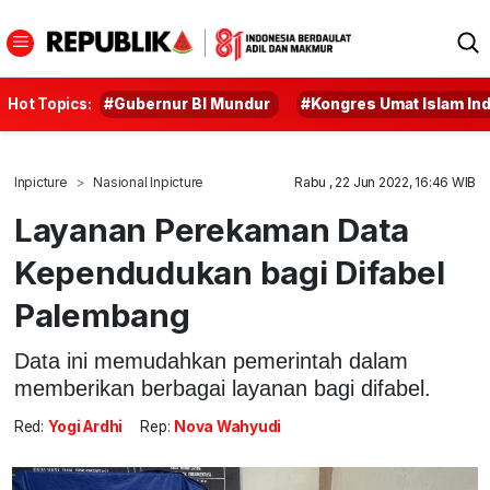
Hot Topics:
#Gubernur BI Mundur
#Kongres Umat Islam In
Inpicture
Nasional Inpicture
Rabu , 22 Jun 2022, 16:46 WIB
Layanan Perekaman Data
Kependudukan bagi Difabel
Palembang
Data ini memudahkan pemerintah dalam
memberikan berbagai layanan bagi difabel.
Red:
Yogi Ardhi
Rep:
Nova Wahyudi