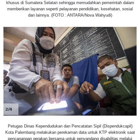
khusus di Sumatera Selatan sehingga memudahkan pemerintah dalam
memberikan layanan seperti pelayanan pendidikan, kesehatan, sosial
dan lainnya. (FOTO : ANTARA/Nova Wahyudi)
2/4
Petugas Dinas Kependudukan dan Pencatatan Sipil (Dispendukcapil)
Kota Palembang melakukan perekaman data untuk KTP elektronik saat
pencanangan gerakan bersama untuk penyandang disabilitas melalui