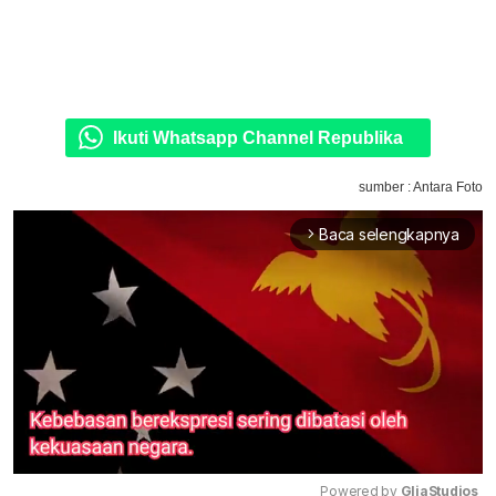
Ikuti Whatsapp Channel Republika
sumber : Antara Foto
Baca selengkapnya
arrow_forward_ios
Powered by 
GliaStudios