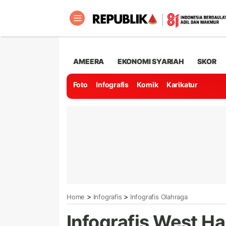
AMEERA
EKONOMI SYARIAH
SKOR
Foto
Infografis
Komik
Karikatur
>
>
Home
Infografis
Infografis Olahraga
Infografis West H