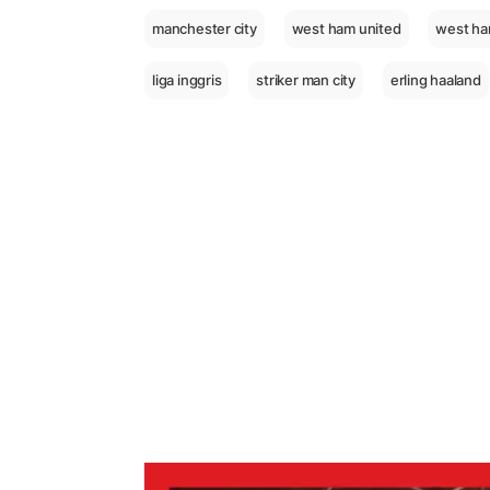
manchester city
west ham united
west ha
liga inggris
striker man city
erling haaland