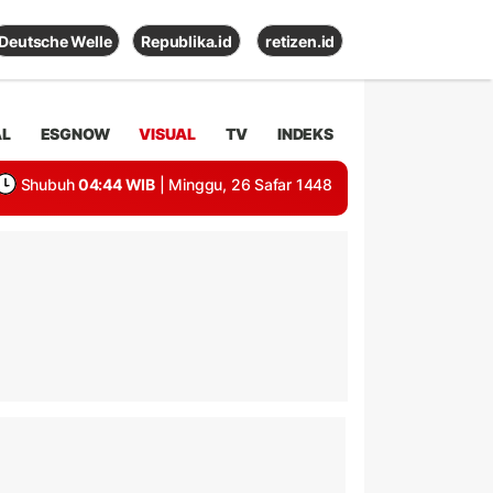
Deutsche Welle
Republika.id
retizen.id
AL
ESGNOW
VISUAL
TV
INDEKS
Shubuh
04:44 WIB
| Minggu, 26 Safar 1448