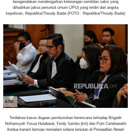
beragendakan mendengarkan keterangan sembilan saksi yang
dihadirkan jaksa penuntut umum (JPU) yang terdiri dari angota
kepolisian. Republika/Thoudy Badai (FOTO : Republika/Thoudy Badai)
6/10
Terdakwa kasus dugaan pembunuhan berencana terhadap Brigadir
Nofriansyah Yosua Hutabarat, Ferdy Sambo (kiri) dan Putri Candrawathi
(kedua kanan) bersiap menjalani sidang lanjutan di Pengadilan Negeri