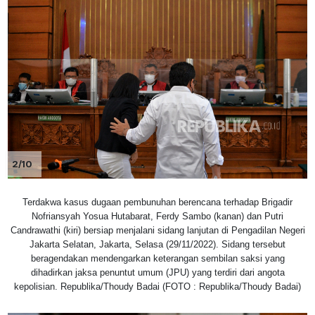
2/10
Terdakwa kasus dugaan pembunuhan berencana terhadap Brigadir
Nofriansyah Yosua Hutabarat, Ferdy Sambo (kanan) dan Putri
Candrawathi (kiri) bersiap menjalani sidang lanjutan di Pengadilan Negeri
Jakarta Selatan, Jakarta, Selasa (29/11/2022). Sidang tersebut
beragendakan mendengarkan keterangan sembilan saksi yang
dihadirkan jaksa penuntut umum (JPU) yang terdiri dari angota
kepolisian. Republika/Thoudy Badai (FOTO : Republika/Thoudy Badai)