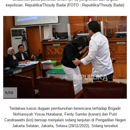
kepolisian. Republika/Thoudy Badai (FOTO : Republika/Thoudy Badai)
5/10
Terdakwa kasus dugaan pembunuhan berencana terhadap Brigadir
Nofriansyah Yosua Hutabarat, Ferdy Sambo (kanan) dan Putri
Candrawathi (kiri) bersiap menjalani sidang lanjutan di Pengadilan Negeri
Jakarta Selatan, Jakarta, Selasa (29/11/2022). Sidang tersebut