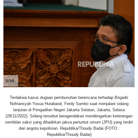
3/10
Terdakwa kasus dugaan pembunuhan berencana terhadap Brigadir
Nofriansyah Yosua Hutabarat, Ferdy Sambo saat menjalani sidang
lanjutan di Pengadilan Negeri Jakarta Selatan, Jakarta, Selasa
(29/11/2022). Sidang tersebut beragendakan mendengarkan keterangan
sembilan saksi yang dihadirkan jaksa penuntut umum (JPU) yang terdiri
dari angota kepolisian. Republika/Thoudy Badai (FOTO :
Republika/Thoudy Badai)