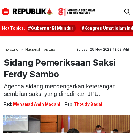
Hot Topics:
#Gubernur BI Mundur
#Kongres Umat Islam In
Inpicture
Nasional Inpicture
Selasa , 29 Nov 2022, 12:03 WIB
Sidang Pemeriksaan Saksi
Ferdy Sambo
Agenda sidang mendengarkan keterangan
sembilan saksi yang dihadirkan JPU.
Red:
Mohamad Amin Madani
Rep:
Thoudy Badai