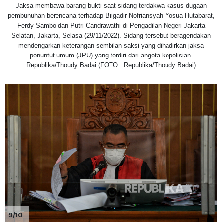
Jaksa membawa barang bukti saat sidang terdakwa kasus dugaan
pembunuhan berencana terhadap Brigadir Nofriansyah Yosua Hutabarat,
Ferdy Sambo dan Putri Candrawathi di Pengadilan Negeri Jakarta
Selatan, Jakarta, Selasa (29/11/2022). Sidang tersebut beragendakan
mendengarkan keterangan sembilan saksi yang dihadirkan jaksa
penuntut umum (JPU) yang terdiri dari angota kepolisian.
Republika/Thoudy Badai (FOTO : Republika/Thoudy Badai)
9/10