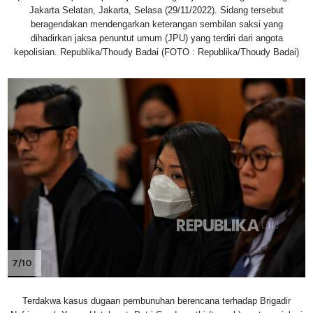
Jakarta Selatan, Jakarta, Selasa (29/11/2022). Sidang tersebut
beragendakan mendengarkan keterangan sembilan saksi yang
dihadirkan jaksa penuntut umum (JPU) yang terdiri dari angota
kepolisian. Republika/Thoudy Badai (FOTO : Republika/Thoudy Badai)
7/10
Terdakwa kasus dugaan pembunuhan berencana terhadap Brigadir