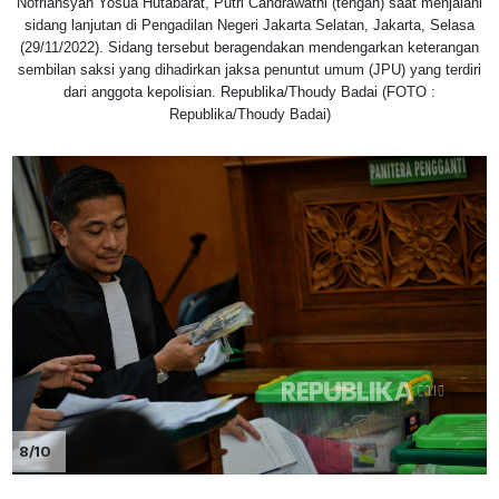
Nofriansyah Yosua Hutabarat, Putri Candrawathi (tengah) saat menjalani
sidang lanjutan di Pengadilan Negeri Jakarta Selatan, Jakarta, Selasa
(29/11/2022). Sidang tersebut beragendakan mendengarkan keterangan
sembilan saksi yang dihadirkan jaksa penuntut umum (JPU) yang terdiri
dari anggota kepolisian. Republika/Thoudy Badai (FOTO :
Republika/Thoudy Badai)
8/10