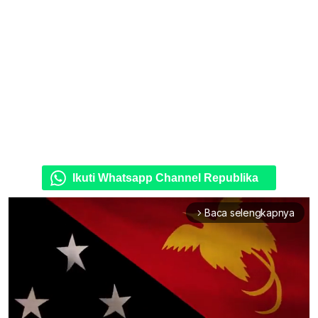
Ikuti Whatsapp Channel Republika
Baca selengkapnya
arrow_forward_ios