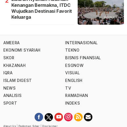
2
Kenangan Bermakna, ITDC
Wujudkan Destinasi Favorit
Keluarga
AMEERA
INTERNASIONAL
EKONOMI SYARIAH
TEKNO
SKOR
BISNIS FINANSIAL
KHAZANAH
ESGNOW
IQRA
VISUAL
ISLAM DIGEST
ENGLISH
NEWS
TV
ANALISIS
RAMADHAN
SPORT
INDEKS
About Us
|
Pedoman Siber
|
Disclaimer