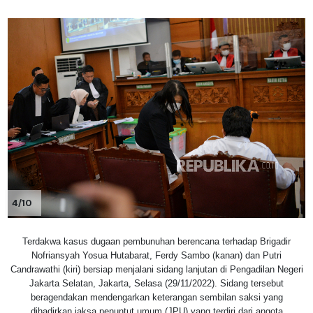
4/10
Terdakwa kasus dugaan pembunuhan berencana terhadap Brigadir
Nofriansyah Yosua Hutabarat, Ferdy Sambo (kanan) dan Putri
Candrawathi (kiri) bersiap menjalani sidang lanjutan di Pengadilan Negeri
Jakarta Selatan, Jakarta, Selasa (29/11/2022). Sidang tersebut
beragendakan mendengarkan keterangan sembilan saksi yang
dihadirkan jaksa penuntut umum (JPU) yang terdiri dari angota