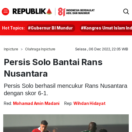
Hot Topics:
#Gubernur BI Mundur
#Kongres Umat Islam In
Inpicture
Olahraga Inpicture
Selasa , 06 Dec 2022, 22:05 WIB
Persis Solo Bantai Rans
Nusantara
Persis Solo berhasil mencukur Rans Nusantara
dengan skor 6-1.
Red:
Mohamad Amin Madani
Rep:
Wihdan Hidayat