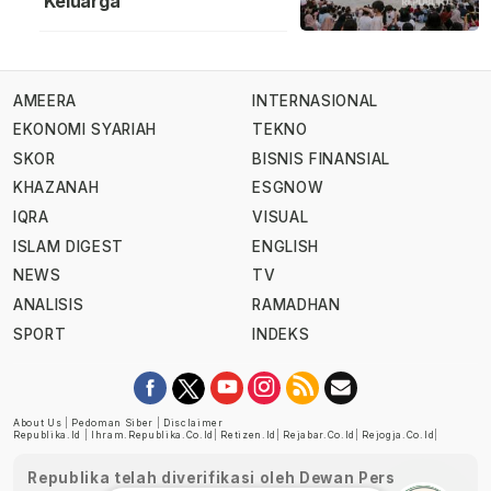
Keluarga
AMEERA
INTERNASIONAL
EKONOMI SYARIAH
TEKNO
SKOR
BISNIS FINANSIAL
KHAZANAH
ESGNOW
IQRA
VISUAL
ISLAM DIGEST
ENGLISH
NEWS
TV
ANALISIS
RAMADHAN
SPORT
INDEKS
About Us
|
Pedoman Siber
|
Disclaimer
Republika.id
|
Ihram.republika.co.id
|
Retizen.id
|
Rejabar.co.id
|
Rejogja.co.id
|
Republika telah diverifikasi oleh Dewan Pers