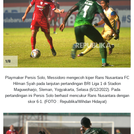
1/8
Playmaker Persis Solo, Messidoro mengecoh kiper Rans Nusantara FC
Hilman Syah pada lanjutan pertandingan BRI Liga 1 di Stadion
Maguwoharjo, Sleman, Yogyakarta, Selasa (6/12/2022). Pada
pertandingan ini Persis Solo berhasil mencukur Rans Nusantara dengan
skor 6-1. (FOTO : Republika/Wihdan Hidayat)