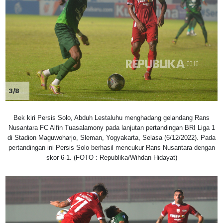
3/8
Bek kiri Persis Solo, Abduh Lestaluhu menghadang gelandang Rans
Nusantara FC Alfin Tuasalamony pada lanjutan pertandingan BRI Liga 1
di Stadion Maguwoharjo, Sleman, Yogyakarta, Selasa (6/12/2022). Pada
pertandingan ini Persis Solo berhasil mencukur Rans Nusantara dengan
skor 6-1. (FOTO : Republika/Wihdan Hidayat)