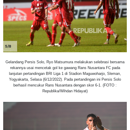
5/8
Gelandang Persis Solo, Ryo Matsumura melakukan selebrasi bersama
rekannya usai mencetak gol ke gawang Rans Nusantara FC pada
lanjutan pertandingan BRI Liga 1 di Stadion Maguwoharjo, Sleman,
Yogyakarta, Selasa (6/12/2022). Pada pertandingan ini Persis Solo
berhasil mencukur Rans Nusantara dengan skor 6-1. (FOTO :
Republika/Wihdan Hidayat)