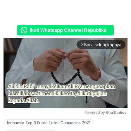
Ikuti Whatsapp Channel Republika
Baca selengkapnya
arrow_forward_ios
Powered by 
GliaStudios
Indonesia Top 3 Public Listed Companies 2021
Mute