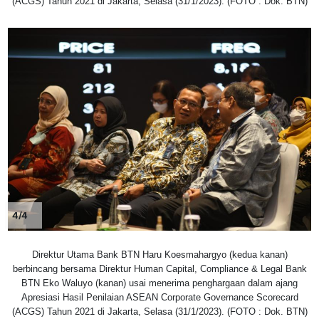
(ACGS) Tahun 2021 di Jakarta, Selasa (31/1/2023). (FOTO : Dok. BTN)
4/4
Direktur Utama Bank BTN Haru Koesmahargyo (kedua kanan)
berbincang bersama Direktur Human Capital, Compliance & Legal Bank
BTN Eko Waluyo (kanan) usai menerima penghargaan dalam ajang
Apresiasi Hasil Penilaian ASEAN Corporate Governance Scorecard
(ACGS) Tahun 2021 di Jakarta, Selasa (31/1/2023). (FOTO : Dok. BTN)