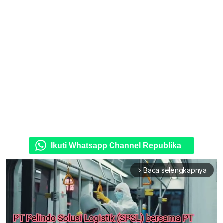
Ikuti Whatsapp Channel Republika
Baca selengkapnya
arrow_forward_ios