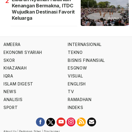
2
Kenangan Bermakna, ITDC
Wujudkan Destinasi Favorit
Keluarga
AMEERA
INTERNASIONAL
EKONOMI SYARIAH
TEKNO
SKOR
BISNIS FINANSIAL
KHAZANAH
ESGNOW
IQRA
VISUAL
ISLAM DIGEST
ENGLISH
NEWS
TV
ANALISIS
RAMADHAN
SPORT
INDEKS
About Us
|
Pedoman Siber
|
Disclaimer