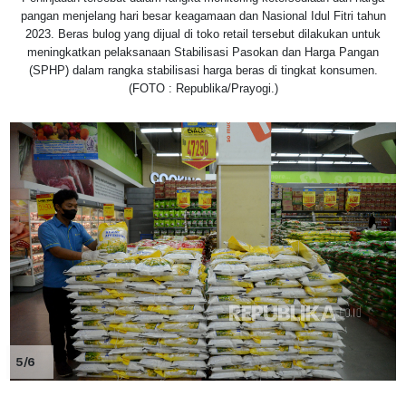
pangan menjelang hari besar keagamaan dan Nasional Idul Fitri tahun
2023. Beras bulog yang dijual di toko retail tersebut dilakukan untuk
meningkatkan pelaksanaan Stabilisasi Pasokan dan Harga Pangan
(SPHP) dalam rangka stabilisasi harga beras di tingkat konsumen.
(FOTO : Republika/Prayogi.)
5/6