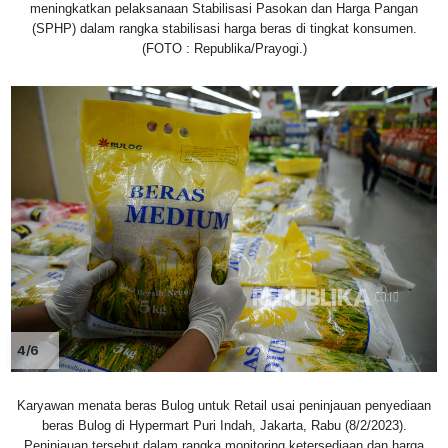
meningkatkan pelaksanaan Stabilisasi Pasokan dan Harga Pangan
(SPHP) dalam rangka stabilisasi harga beras di tingkat konsumen.
(FOTO : Republika/Prayogi.)
4/6
Karyawan menata beras Bulog untuk Retail usai peninjauan penyediaan
beras Bulog di Hypermart Puri Indah, Jakarta, Rabu (8/2/2023).
Peninjauan tersebut dalam rangka monitoring ketersediaan dan harga