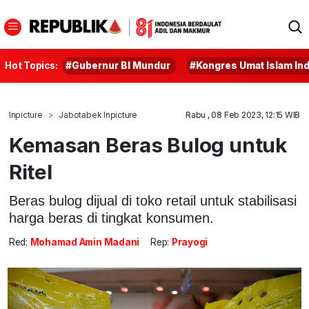
Hot Topics:
#Gubernur BI Mundur
#Kongres Umat Islam In
Inpicture
Jabotabek Inpicture
Rabu , 08 Feb 2023, 12:15 WIB
Kemasan Beras Bulog untuk
Ritel
Beras bulog dijual di toko retail untuk stabilisasi
harga beras di tingkat konsumen.
Red:
Mohamad Amin Madani
Rep:
Prayogi