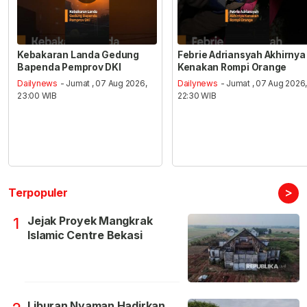
Kebakaran Landa Gedung
Febrie Adriansyah Akhirnya
Bapenda Pemprov DKI
Kenakan Rompi Orange
Dailynews
- Jumat , 07 Aug 2026,
Dailynews
- Jumat , 07 Aug 2026
23:00 WIB
22:30 WIB
>
Terpopuler
Jejak Proyek Mangkrak
1
Islamic Centre Bekasi
Liburan Nyaman Hadirkan