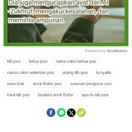
Powered by 
GliaStudios
klb pssi
ketua pssi
nama calon ketua pssi
Mute
nama calon waketum pssi
jelang klb pssi
la nyalla
iwan bule
erick thohir pssi
susunan pengurus pssi
hasil klb pssi
biodata erick thohir
apa itu klb pssi