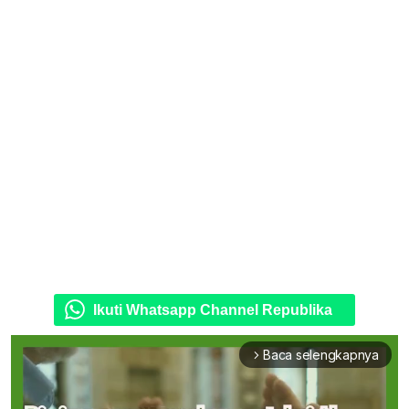
Ikuti Whatsapp Channel Republika
Baca selengkapnya
arrow_forward_ios