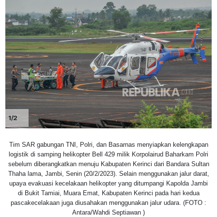
1/2
Tim SAR gabungan TNI, Polri, dan Basarnas menyiapkan kelengkapan
logistik di samping helikopter Bell 429 milik Korpolairud Baharkam Polri
sebelum diberangkatkan menuju Kabupaten Kerinci dari Bandara Sultan
Thaha lama, Jambi, Senin (20/2/2023). Selain menggunakan jalur darat,
upaya evakuasi kecelakaan helikopter yang ditumpangi Kapolda Jambi
di Bukit Tamiai, Muara Emat, Kabupaten Kerinci pada hari kedua
pascakecelakaan juga diusahakan menggunakan jalur udara. (FOTO :
Antara/Wahdi Septiawan )