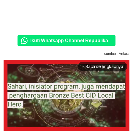
Ikuti Whatsapp Channel Republika
sumber : Antara
Baca selengkapnya
arrow_forward_ios