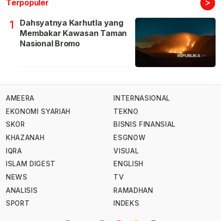
>
Terpopuler
Dahsyatnya Karhutla yang
1
Membakar Kawasan Taman
Nasional Bromo
AMEERA
INTERNASIONAL
EKONOMI SYARIAH
TEKNO
SKOR
BISNIS FINANSIAL
KHAZANAH
ESGNOW
IQRA
VISUAL
ISLAM DIGEST
ENGLISH
NEWS
TV
ANALISIS
RAMADHAN
SPORT
INDEKS