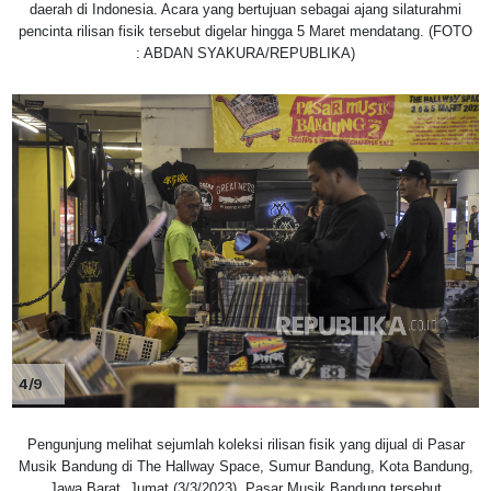
daerah di Indonesia. Acara yang bertujuan sebagai ajang silaturahmi
pencinta rilisan fisik tersebut digelar hingga 5 Maret mendatang. (FOTO
: ABDAN SYAKURA/REPUBLIKA)
4/9
Pengunjung melihat sejumlah koleksi rilisan fisik yang dijual di Pasar
Musik Bandung di The Hallway Space, Sumur Bandung, Kota Bandung,
Jawa Barat, Jumat (3/3/2023). Pasar Musik Bandung tersebut