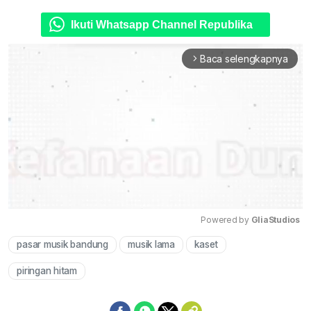
Ikuti Whatsapp Channel Republika
Baca selengkapnya
arrow_forward_ios
Powered by 
GliaStudios
pasar musik bandung
musik lama
kaset
Mute
piringan hitam