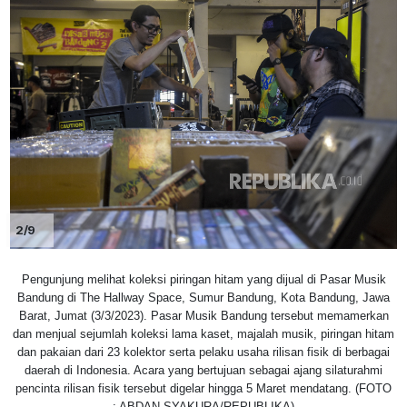
2/9
Pengunjung melihat koleksi piringan hitam yang dijual di Pasar Musik
Bandung di The Hallway Space, Sumur Bandung, Kota Bandung, Jawa
Barat, Jumat (3/3/2023). Pasar Musik Bandung tersebut memamerkan
dan menjual sejumlah koleksi lama kaset, majalah musik, piringan hitam
dan pakaian dari 23 kolektor serta pelaku usaha rilisan fisik di berbagai
daerah di Indonesia. Acara yang bertujuan sebagai ajang silaturahmi
pencinta rilisan fisik tersebut digelar hingga 5 Maret mendatang. (FOTO
: ABDAN SYAKURA/REPUBLIKA)