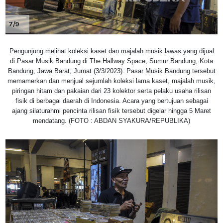
7/9
Pengunjung melihat koleksi kaset dan majalah musik lawas yang dijual
di Pasar Musik Bandung di The Hallway Space, Sumur Bandung, Kota
Bandung, Jawa Barat, Jumat (3/3/2023). Pasar Musik Bandung tersebut
memamerkan dan menjual sejumlah koleksi lama kaset, majalah musik,
piringan hitam dan pakaian dari 23 kolektor serta pelaku usaha rilisan
fisik di berbagai daerah di Indonesia. Acara yang bertujuan sebagai
ajang silaturahmi pencinta rilisan fisik tersebut digelar hingga 5 Maret
mendatang. (FOTO : ABDAN SYAKURA/REPUBLIKA)