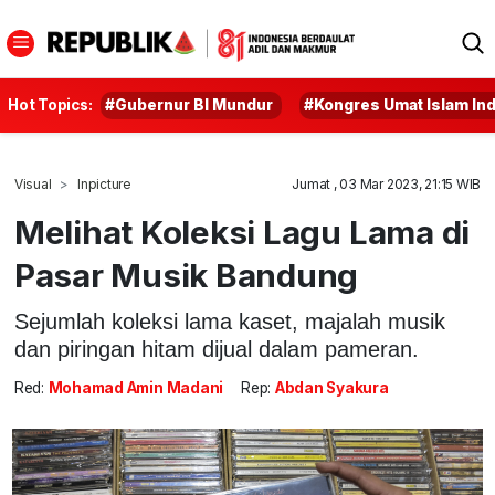
Hot Topics:
#Gubernur BI Mundur
#Kongres Umat Islam In
Visual
Inpicture
Jumat , 03 Mar 2023, 21:15 WIB
Melihat Koleksi Lagu Lama di
Pasar Musik Bandung
Sejumlah koleksi lama kaset, majalah musik
dan piringan hitam dijual dalam pameran.
Red:
Mohamad Amin Madani
Rep:
Abdan Syakura