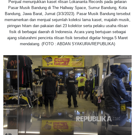
Penjual menunjukkan kaset rilisan Lokananta Records pada gelaran
Pasar Musik Bandung di The Hallway Space, Sumur Bandung, Kota
Bandung, Jawa Barat, Jumat (3/3/2023). Pasar Musik Bandung tersebut
memamerkan dan menjual sejumlah koleksi lama kaset, majalah musik,
piringan hitam dan pakaian dari 23 kolektor serta pelaku usaha rilisan
fisik di berbagai daerah di Indonesia. Acara yang bertujuan sebagai
ajang silaturahmi pencinta rilisan fisik tersebut digelar hingga 5 Maret
mendatang. (FOTO : ABDAN SYAKURA/REPUBLIKA)
6/9