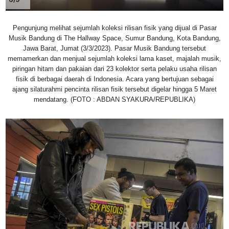
Pengunjung melihat sejumlah koleksi rilisan fisik yang dijual di Pasar
Musik Bandung di The Hallway Space, Sumur Bandung, Kota Bandung,
Jawa Barat, Jumat (3/3/2023). Pasar Musik Bandung tersebut
memamerkan dan menjual sejumlah koleksi lama kaset, majalah musik,
piringan hitam dan pakaian dari 23 kolektor serta pelaku usaha rilisan
fisik di berbagai daerah di Indonesia. Acara yang bertujuan sebagai
ajang silaturahmi pencinta rilisan fisik tersebut digelar hingga 5 Maret
mendatang. (FOTO : ABDAN SYAKURA/REPUBLIKA)