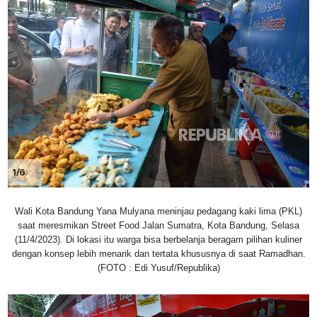
1/6
Wali Kota Bandung Yana Mulyana meninjau pedagang kaki lima (PKL)
saat meresmikan Street Food Jalan Sumatra, Kota Bandung, Selasa
(11/4/2023). Di lokasi itu warga bisa berbelanja beragam pilihan kuliner
dengan konsep lebih menarik dan tertata khususnya di saat Ramadhan.
(FOTO : Edi Yusuf/Republika)