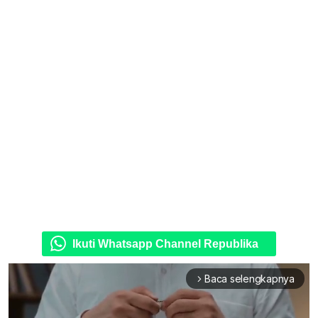
Ikuti Whatsapp Channel Republika
Baca selengkapnya
arrow_forward_ios