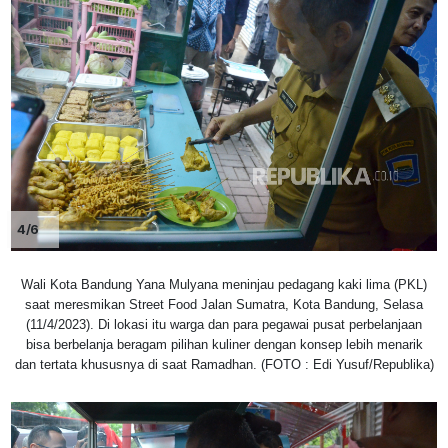
4/6
Wali Kota Bandung Yana Mulyana meninjau pedagang kaki lima (PKL)
saat meresmikan Street Food Jalan Sumatra, Kota Bandung, Selasa
(11/4/2023). Di lokasi itu warga dan para pegawai pusat perbelanjaan
bisa berbelanja beragam pilihan kuliner dengan konsep lebih menarik
dan tertata khususnya di saat Ramadhan. (FOTO : Edi Yusuf/Republika)