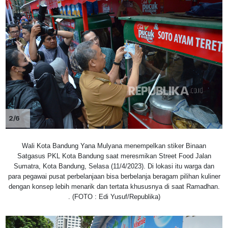
2/6
Wali Kota Bandung Yana Mulyana menempelkan stiker Binaan
Satgasus PKL Kota Bandung saat meresmikan Street Food Jalan
Sumatra, Kota Bandung, Selasa (11/4/2023). Di lokasi itu warga dan
para pegawai pusat perbelanjaan bisa berbelanja beragam pilihan kuliner
dengan konsep lebih menarik dan tertata khususnya di saat Ramadhan.
. (FOTO : Edi Yusuf/Republika)