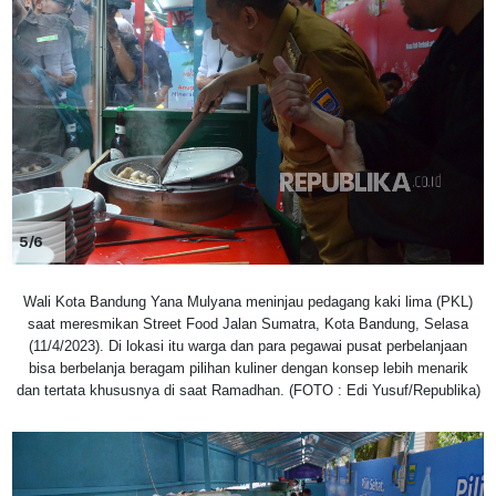
5/6
Wali Kota Bandung Yana Mulyana meninjau pedagang kaki lima (PKL)
saat meresmikan Street Food Jalan Sumatra, Kota Bandung, Selasa
(11/4/2023). Di lokasi itu warga dan para pegawai pusat perbelanjaan
bisa berbelanja beragam pilihan kuliner dengan konsep lebih menarik
dan tertata khususnya di saat Ramadhan. (FOTO : Edi Yusuf/Republika)