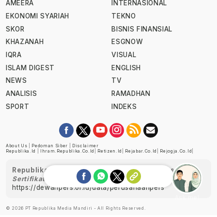
AMEERA
INTERNASIONAL
EKONOMI SYARIAH
TEKNO
SKOR
BISNIS FINANSIAL
KHAZANAH
ESGNOW
IQRA
VISUAL
ISLAM DIGEST
ENGLISH
NEWS
TV
ANALISIS
RAMADHAN
SPORT
INDEKS
About Us
|
Pedoman Siber
|
Disclaimer
Republika.id
|
Ihram.republika.co.id
|
Retizen.id
|
Rejabar.co.id
|
Rejogja.co.id
|
Republika telah diverifikasi oleh Dewan Pers
Sertifikat Nomor 1058/DP-Verifikasi/K/XII/2022
https://dewanpers.or.id/data/perusahaanpers
Ask me!
© 2026 PT Republika Media Mandiri - All Rights Reserved.