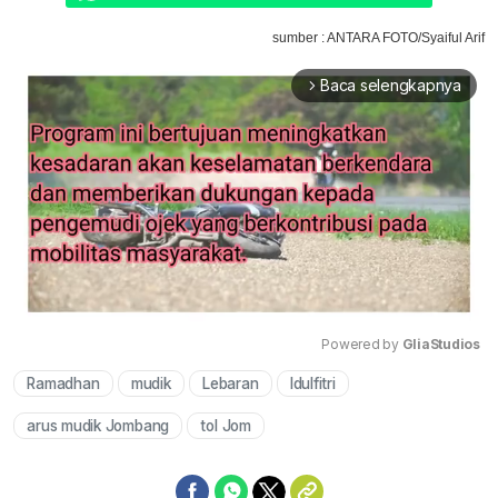
sumber : ANTARA FOTO/Syaiful Arif
Baca selengkapnya
arrow_forward_ios
Powered by 
GliaStudios
Ramadhan
mudik
Lebaran
Idulfitri
Mute
arus mudik Jombang
tol Jom