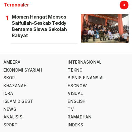
>
Terpopuler
Momen Hangat Mensos
1
Saifullah-Seskab Teddy
Bersama Siswa Sekolah
Rakyat
AMEERA
INTERNASIONAL
EKONOMI SYARIAH
TEKNO
SKOR
BISNIS FINANSIAL
KHAZANAH
ESGNOW
IQRA
VISUAL
ISLAM DIGEST
ENGLISH
NEWS
TV
ANALISIS
RAMADHAN
SPORT
INDEKS