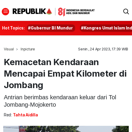
Hot Topics:
#Gubernur BI Mundur
#Kongres Umat Islam In
Visual
Inpicture
Senin , 24 Apr 2023, 17:39 WIB
Kemacetan Kendaraan
Mencapai Empat Kilometer di
Jombang
Antrian berimbas kendaraan keluar dari Tol
Jombang-Mojokerto
Red:
Tahta Aidilla