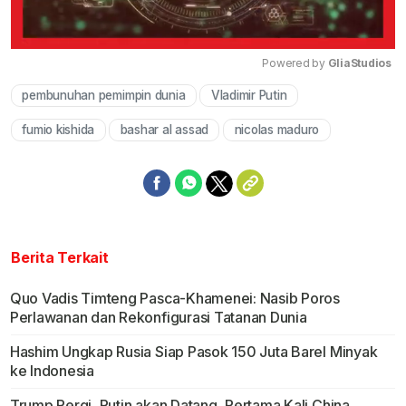
Powered by 
GliaStudios
pembunuhan pemimpin dunia
Vladimir Putin
Mute
fumio kishida
bashar al assad
nicolas maduro
Berita Terkait
Quo Vadis Timteng Pasca-Khamenei: Nasib Poros
Perlawanan dan Rekonfigurasi Tatanan Dunia
Hashim Ungkap Rusia Siap Pasok 150 Juta Barel Minyak
ke Indonesia
Trump Pergi, Putin akan Datang, Pertama Kali China