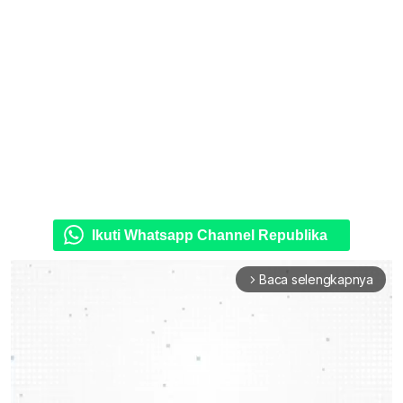
Ikuti Whatsapp Channel Republika
Baca selengkapnya
arrow_forward_ios