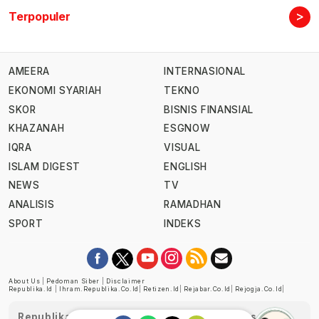
>
Terpopuler
AMEERA
INTERNASIONAL
EKONOMI SYARIAH
TEKNO
SKOR
BISNIS FINANSIAL
KHAZANAH
ESGNOW
IQRA
VISUAL
ISLAM DIGEST
ENGLISH
NEWS
TV
ANALISIS
RAMADHAN
SPORT
INDEKS
About Us
|
Pedoman Siber
|
Disclaimer
Republika.id
|
Ihram.republika.co.id
|
Retizen.id
|
Rejabar.co.id
|
Rejogja.co.id
|
Republika telah diverifikasi oleh Dewan Pers