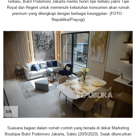
Terbaru, Bukit Podomoro Jakarta merilis hunin tipe terbaru yakni Tipe
Royal dan Regent untuk memenuhi kebutuhan konsumen akan rumah
premium yang dilengkapi dengan berbagai keunggulan. (FOTO :
Republika/Prayogi)
3/6
Suasana bagian dalam rumah contoh yang berada di dekat Marketing
Boutique Bukit Podomoro Jakarta, Sabtu (20/5/2023). Sejak diluncurkan