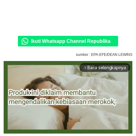
Ikuti Whatsapp Channel Republika
sumber : EPA-EFE/DEAN LEWINS
Baca selengkapnya
arrow_forward_ios