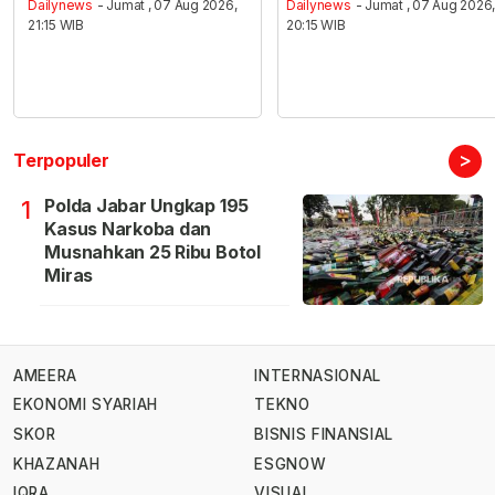
Dailynews
- Jumat , 07 Aug 2026,
Dailynews
- Jumat , 07 Aug 2026
21:15 WIB
20:15 WIB
>
Terpopuler
Polda Jabar Ungkap 195
1
Kasus Narkoba dan
Musnahkan 25 Ribu Botol
Miras
AMEERA
INTERNASIONAL
EKONOMI SYARIAH
TEKNO
SKOR
BISNIS FINANSIAL
KHAZANAH
ESGNOW
IQRA
VISUAL