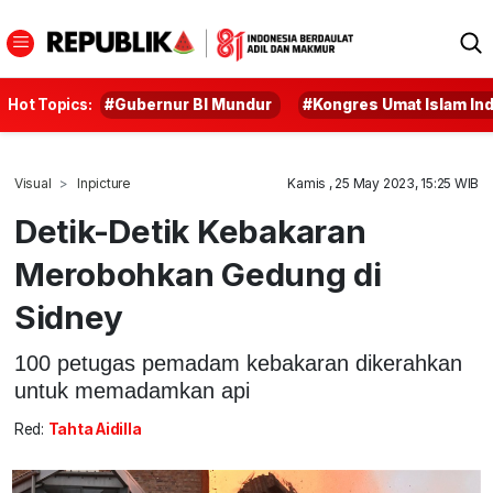
Hot Topics:
#Gubernur BI Mundur
#Kongres Umat Islam In
Visual
Inpicture
Kamis , 25 May 2023, 15:25 WIB
Detik-Detik Kebakaran
Merobohkan Gedung di
Sidney
100 petugas pemadam kebakaran dikerahkan
untuk memadamkan api
Red:
Tahta Aidilla