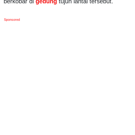
berkobar di
gedung
tujuh lantai tersebut.
Sponsored