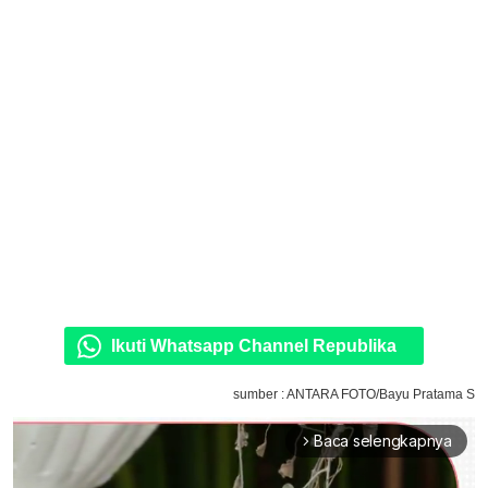
Ikuti Whatsapp Channel Republika
sumber : ANTARA FOTO/Bayu Pratama S
Baca selengkapnya
arrow_forward_ios