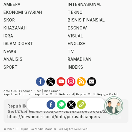
AMEERA
INTERNASIONAL
EKONOMI SYARIAH
TEKNO
SKOR
BISNIS FINANSIAL
KHAZANAH
ESGNOW
IQRA
VISUAL
ISLAM DIGEST
ENGLISH
NEWS
TV
ANALISIS
RAMADHAN
SPORT
INDEKS
About Us
|
Pedoman Siber
|
Disclaimer
Republika.id
|
Ihram.republika.co.id
|
Retizen.id
|
Rejabar.co.id
|
Rejogja.co.id
|
Republika telah diverifikasi oleh Dewan Pers
Sertifikat Nomor 1058/DP-Verifikasi/K/XII/2022
https://dewanpers.or.id/data/perusahaanpers
Ask me!
© 2026 PT Republika Media Mandiri - All Rights Reserved.