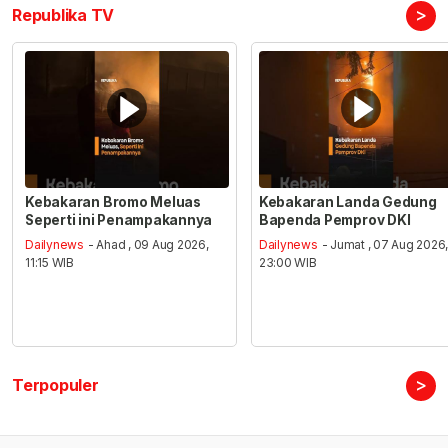
>
Republika TV
Kebakaran Bromo Meluas
Kebakaran Landa Gedung
Seperti ini Penampakannya
Bapenda Pemprov DKI
Dailynews
- Ahad , 09 Aug 2026,
Dailynews
- Jumat , 07 Aug 2026
11:15 WIB
23:00 WIB
>
Terpopuler