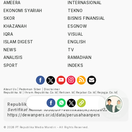
AMEERA
INTERNASIONAL
EKONOMI SYARIAH
TEKNO
SKOR
BISNIS FINANSIAL
KHAZANAH
ESGNOW
IQRA
VISUAL
ISLAM DIGEST
ENGLISH
NEWS
TV
ANALISIS
RAMADHAN
SPORT
INDEKS
About Us
|
Pedoman Siber
|
Disclaimer
Republika.id
|
Ihram.republika.co.id
|
Retizen.id
|
Rejabar.co.id
|
Rejogja.co.id
|
Republika telah diverifikasi oleh Dewan Pers
Sertifikat Nomor 1058/DP-Verifikasi/K/XII/2022
https://dewanpers.or.id/data/perusahaanpers
Ask me!
© 2026 PT Republika Media Mandiri - All Rights Reserved.