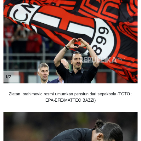
1/7
Zlatan Ibrahimovic resmi umumkan pensiun dari sepakbola (FOTO :
EPA-EFE/MATTEO BAZZI)