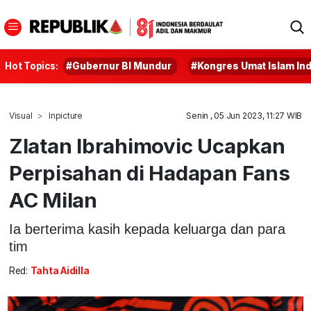
Hot Topics:
#Gubernur BI Mundur
#Kongres Umat Islam In
Visual
Inpicture
Senin , 05 Jun 2023, 11:27 WIB
Zlatan Ibrahimovic Ucapkan
Perpisahan di Hadapan Fans
AC Milan
Ia berterima kasih kepada keluarga dan para
tim
Red:
Tahta Aidilla