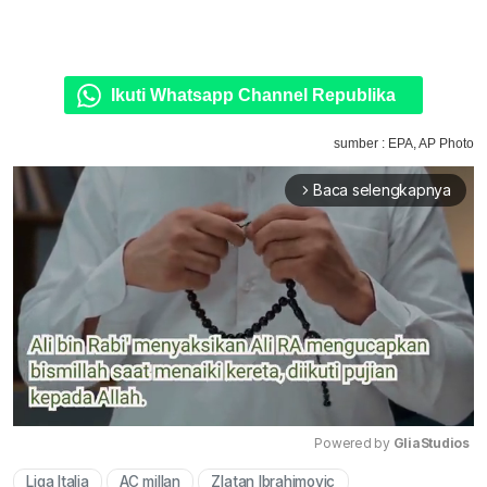
Ikuti Whatsapp Channel Republika
sumber : EPA, AP Photo
Baca selengkapnya
arrow_forward_ios
Powered by 
GliaStudios
Liga Italia
AC millan
Zlatan Ibrahimovic