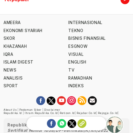
AMEERA
INTERNASIONAL
EKONOMI SYARIAH
TEKNO
SKOR
BISNIS FINANSIAL
KHAZANAH
ESGNOW
IQRA
VISUAL
ISLAM DIGEST
ENGLISH
NEWS
TV
ANALISIS
RAMADHAN
SPORT
INDEKS
About Us
|
Pedoman Siber
|
Disclaimer
Republika.id
|
Ihram.republika.co.id
|
Retizen.id
|
Rejabar.co.id
|
Rejogja.co.id
|
Republika telah diverifikasi oleh Dewan Pers
Sertifikat Nomor 1058/DP-Verifikasi/K/XII/2022