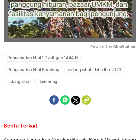
Powered by 
GliaStudios
Pengamatan Hilal 1 Dzulhijjah 1444 H
Mute
Pengamatan Hilal Bandung
sidang isbat idul adha 2023
sidang isbat
kemenag
Berita Terkait
Kemenag Luncurkan Gerakan Bersih-Bersih Masjid Jelang