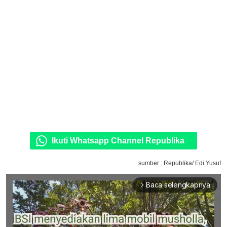
Ikuti Whatsapp Channel Republika
sumber : Republika/ Edi Yusuf
Baca selengkapnya
arrow_forward_ios