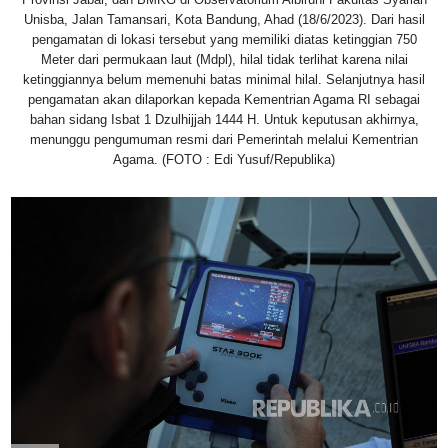
Unisba, Jalan Tamansari, Kota Bandung, Ahad (18/6/2023). Dari hasil
pengamatan di lokasi tersebut yang memiliki diatas ketinggian 750
Meter dari permukaan laut (Mdpl), hilal tidak terlihat karena nilai
ketinggiannya belum memenuhi batas minimal hilal. Selanjutnya hasil
pengamatan akan dilaporkan kepada Kementrian Agama RI sebagai
bahan sidang Isbat 1 Dzulhijjah 1444 H. Untuk keputusan akhirnya,
menunggu pengumuman resmi dari Pemerintah melalui Kementrian
Agama. (FOTO : Edi Yusuf/Republika)