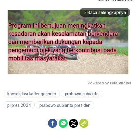
Baca selengkapnya
arrow_forward_ios
Powered by 
GliaStudios
konsolidasi kader gerindra
prabowo subianto
Mute
pilpres 2024
prabowo subianto presiden