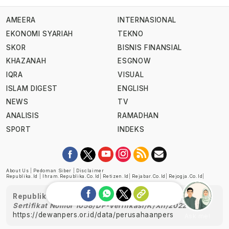
AMEERA
INTERNASIONAL
EKONOMI SYARIAH
TEKNO
SKOR
BISNIS FINANSIAL
KHAZANAH
ESGNOW
IQRA
VISUAL
ISLAM DIGEST
ENGLISH
NEWS
TV
ANALISIS
RAMADHAN
SPORT
INDEKS
About Us
|
Pedoman Siber
|
Disclaimer
Republika.id
|
Ihram.republika.co.id
|
Retizen.id
|
Rejabar.co.id
|
Rejogja.co.id
|
Republika telah diverifikasi oleh Dewan Pers
Sertifikat Nomor 1058/DP-Verifikasi/K/XII/2022
https://dewanpers.or.id/data/perusahaanpers
Ask me!