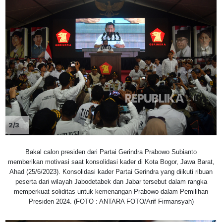
2/3
Bakal calon presiden dari Partai Gerindra Prabowo Subianto
memberikan motivasi saat konsolidasi kader di Kota Bogor, Jawa Barat,
Ahad (25/6/2023). Konsolidasi kader Partai Gerindra yang diikuti ribuan
peserta dari wilayah Jabodetabek dan Jabar tersebut dalam rangka
memperkuat soliditas untuk kemenangan Prabowo dalam Pemilihan
Presiden 2024. (FOTO : ANTARA FOTO/Arif Firmansyah)