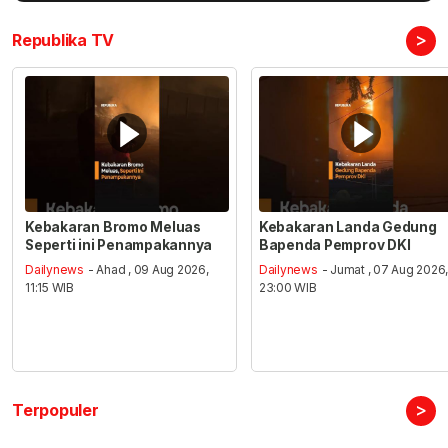
>
Republika TV
Kebakaran Bromo Meluas
Kebakaran Landa Gedung
Seperti ini Penampakannya
Bapenda Pemprov DKI
Dailynews
- Ahad , 09 Aug 2026,
Dailynews
- Jumat , 07 Aug 2026
11:15 WIB
23:00 WIB
>
Terpopuler