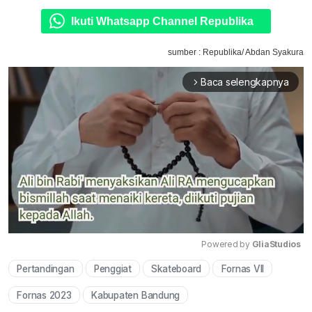
Ikuti Whatsapp Channel Republika
sumber : Republika/ Abdan Syakura
Baca selengkapnya
arrow_forward_ios
Powered by 
GliaStudios
Pertandingan
Penggiat
Skateboard
Fornas VII
Mute
Fornas 2023
Kabupaten Bandung