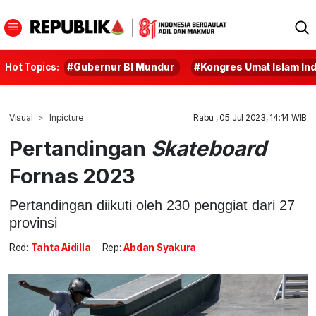
Hot Topics:
#Gubernur BI Mundur
#Kongres Umat Islam In
Visual
Inpicture
Rabu , 05 Jul 2023, 14:14 WIB
Pertandingan
Skateboard
Fornas 2023
Pertandingan diikuti oleh 230 penggiat dari 27
provinsi
Red:
Tahta Aidilla
Rep:
Abdan Syakura