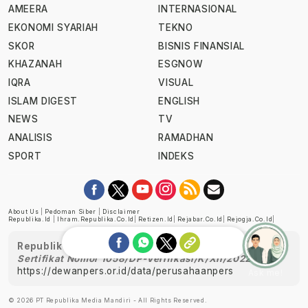
AMEERA
INTERNASIONAL
EKONOMI SYARIAH
TEKNO
SKOR
BISNIS FINANSIAL
KHAZANAH
ESGNOW
IQRA
VISUAL
ISLAM DIGEST
ENGLISH
NEWS
TV
ANALISIS
RAMADHAN
SPORT
INDEKS
About Us
|
Pedoman Siber
|
Disclaimer
Republika.id
|
Ihram.republika.co.id
|
Retizen.id
|
Rejabar.co.id
|
Rejogja.co.id
|
Republika telah diverifikasi oleh Dewan Pers
Sertifikat Nomor 1058/DP-Verifikasi/K/XII/2022
https://dewanpers.or.id/data/perusahaanpers
Ask me!
© 2026 PT Republika Media Mandiri - All Rights Reserved.