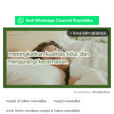
Ikuti Whatsapp Channel Republika
Baca selengkapnya
arrow_forward_ios
Powered by 
GliaStudios
masjid al hakim mandalika
masjid mandalika
Mute
erick thohir resmikan masjid al hakim mandalika