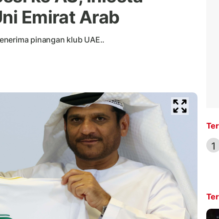
ni Emirat Arab
enerima pinangan klub UAE..
Ter
1
Ter