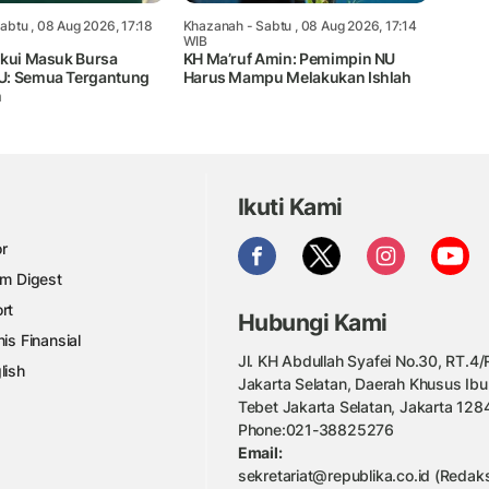
abtu , 08 Aug 2026, 17:18
Khazanah
- Sabtu , 08 Aug 2026, 17:14
WIB
Akui Masuk Bursa
KH Ma’ruf Amin: Pemimpin NU
U: Semua Tergantung
Harus Mampu Melakukan Ishlah
n
Ikuti Kami
r
am Digest
rt
Hubungi Kami
nis Finansial
Jl. KH Abdullah Syafei No.30, RT.4/R
lish
Jakarta Selatan, Daerah Khusus Ibu
Tebet Jakarta Selatan, Jakarta 128
Phone:021-38825276
Email:
sekretariat@republika.co.id (Redaks