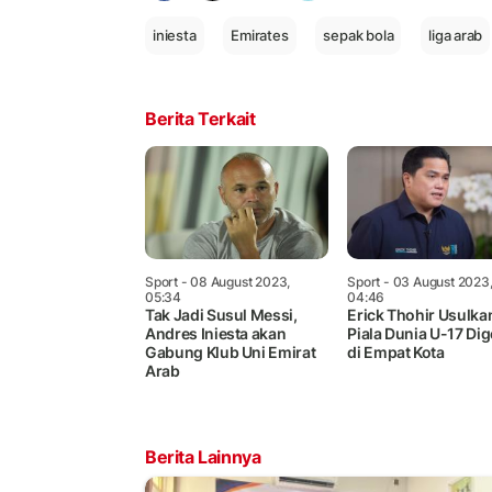
iniesta
Emirates
sepak bola
liga arab
Berita Terkait
Sport
- 08 August 2023,
Sport
- 03 August 2023
05:34
04:46
Tak Jadi Susul Messi,
Erick Thohir Usulka
Andres Iniesta akan
Piala Dunia U-17 Dig
Gabung Klub Uni Emirat
di Empat Kota
Arab
Berita Lainnya