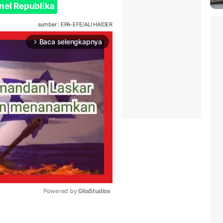
nel Republika
sumber : EPA-EFE/ALI HAIDER
Baca selengkapnya
arrow_forward_ios
Powered by 
GliaStudios
Mute