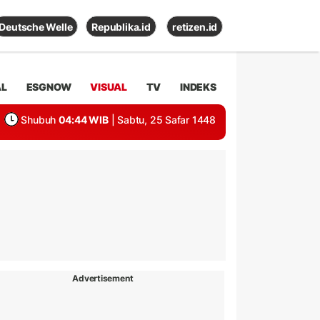
Deutsche Welle
Republika.id
retizen.id
AL
ESGNOW
VISUAL
TV
INDEKS
Shubuh
04:44 WIB
| Sabtu, 25 Safar 1448
Advertisement