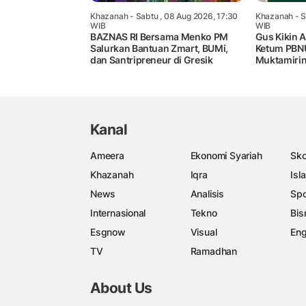
Khazanah
- Sabtu , 08 Aug 2026, 17:30
Khazanah
- S
WIB
WIB
BAZNAS RI Bersama Menko PM
Gus Kikin 
Salurkan Bantuan Zmart, BUMi,
Ketum PBN
dan Santripreneur di Gresik
Muktamiri
Kanal
Ameera
Ekonomi Syariah
Sko
Khazanah
Iqra
Isl
News
Analisis
Spo
Internasional
Tekno
Bis
Esgnow
Visual
Eng
TV
Ramadhan
About Us