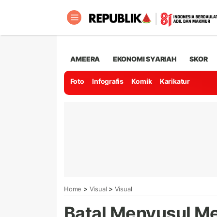
AMEERA
EKONOMI SYARIAH
SKOR
Foto
Infografis
Komik
Karikatur
>
>
Home
Visual
Visual
Batal Menyusul Mes