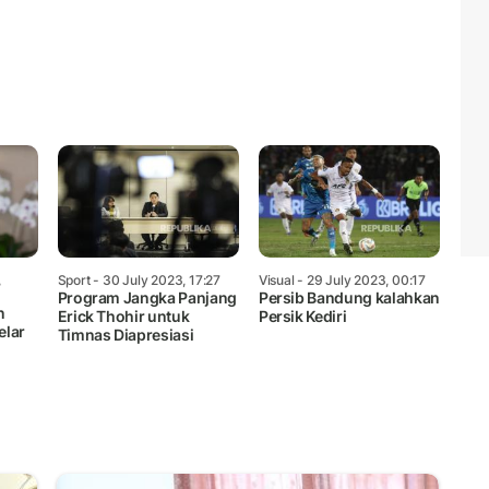
,
Sport
- 30 July 2023, 17:27
Visual
- 29 July 2023, 00:17
Program Jangka Panjang
Persib Bandung kalahkan
n
Erick Thohir untuk
Persik Kediri
elar
Timnas Diapresiasi