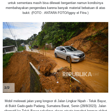
untuk sementara masih bisa dilewati bergantian namun kondisinya
membahayakan pengendara karena banyak material bebatuan di atas
bukit. (FOTO : ANTARA FOTO/Iggoy el Fitra )
2/2
Mobil melewati jalan yang longsor di Jalan Lingkar Nipah - Teluk Bayur,
di Bukit Gado-gado Padang, Sumatera Barat, Senin (28/8/2023). Jalan
alternatif ke Teluk Bayur sekaligus akses wisata tersebut longsor akibat