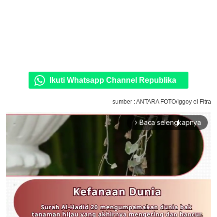
Ikuti Whatsapp Channel Republika
sumber : ANTARA FOTO/Iggoy el Fitra
Baca selengkapnya
arrow_forward_ios