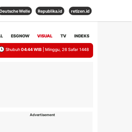
Deutsche Welle
Republika.id
retizen.id
AL
ESGNOW
VISUAL
TV
INDEKS
Shubuh
04:44 WIB
| Minggu, 26 Safar 1448
Advertisement