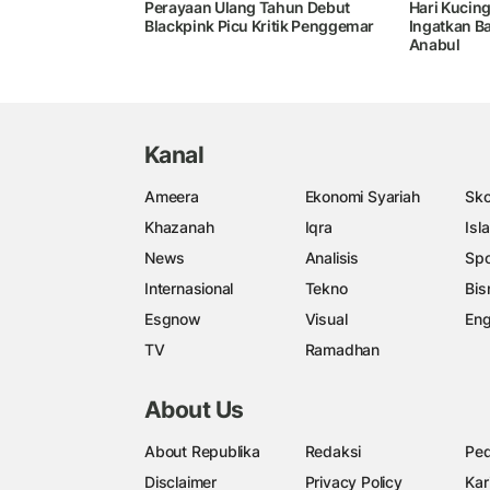
Perayaan Ulang Tahun Debut
Hari Kucing
Blackpink Picu Kritik Penggemar
Ingatkan B
Anabul
Kanal
Ameera
Ekonomi Syariah
Sko
Khazanah
Iqra
Isl
News
Analisis
Spo
Internasional
Tekno
Bis
Esgnow
Visual
Eng
TV
Ramadhan
About Us
About Republika
Redaksi
Ped
Disclaimer
Privacy Policy
Kar