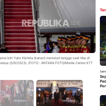
Ter
ama istri Yuko Kishida (kanan) menuruni tangga saat tiba di
 Selasa (5/9/2023). (FOTO : ANTARA FOTO/Media Center KTT
Sabt
Sep
Pad
Pe