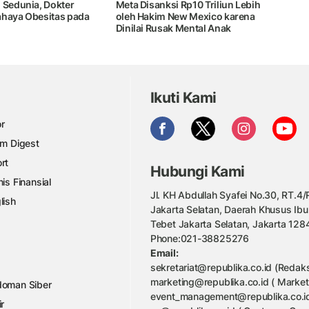
 Sedunia, Dokter
Meta Disanksi Rp10 Triliun Lebih
ahaya Obesitas pada
oleh Hakim New Mexico karena
Dinilai Rusak Mental Anak
Ikuti Kami
r
am Digest
rt
Hubungi Kami
nis Finansial
Jl. KH Abdullah Syafei No.30, RT.4/R
lish
Jakarta Selatan, Daerah Khusus Ibu
Tebet Jakarta Selatan, Jakarta 128
Phone:021-38825276
Email:
sekretariat@republika.co.id (Redaks
marketing@republika.co.id ( Market
oman Siber
event_management@republika.co.id
ir