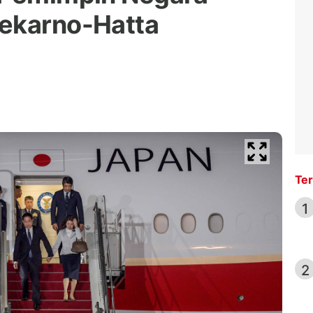
oekarno-Hatta
Ter
1
2