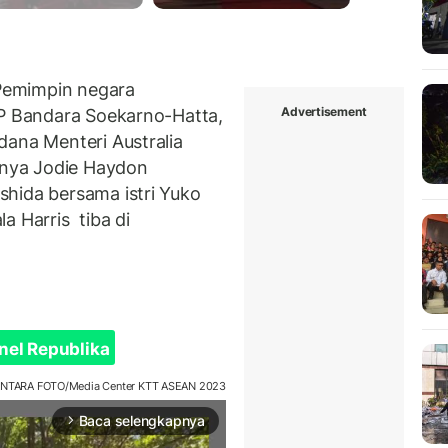
emimpin negara
Advertisement
IP Bandara Soekarno-Hatta,
dana Menteri Australia
nya Jodie Haydon
hida bersama istri Yuko
a Harris tiba di
nel Republika
ANTARA FOTO/Media Center KTT ASEAN 2023
Baca selengkapnya
arrow_forward_ios