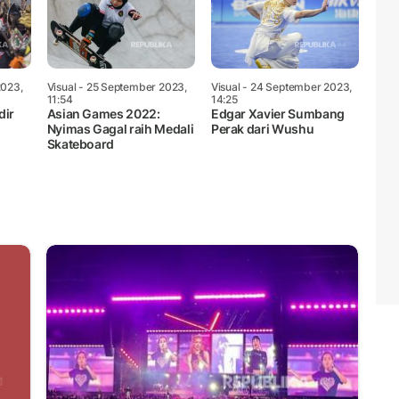
2023,
Visual
- 25 September 2023,
Visual
- 24 September 2023,
11:54
14:25
dir
Asian Games 2022:
Edgar Xavier Sumbang
Nyimas Gagal raih Medali
Perak dari Wushu
Skateboard