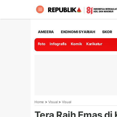
AMEERA
EKONOMI SYARIAH
SKOR
Foto
Infografis
Komik
Karikatur
>
>
Home
Visual
Visual
Tera Raih Emas di