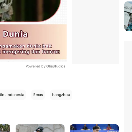
Powered by 
GliaStudios
Mute
tlet Indonesia
Emas
hangzhou