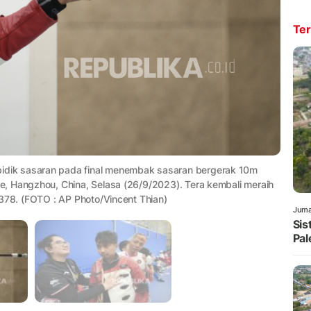
Ter
dik sasaran pada final menembak sasaran bergerak 10m
, Hangzhou, China, Selasa (26/9/2023). Tera kembali meraih
378. (FOTO : AP Photo/Vincent Thian)
Juma
Sis
Pal