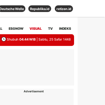
Deutsche Welle
Republika.id
retizen.id
AL
ESGNOW
VISUAL
TV
INDEKS
Shubuh
04:44 WIB
| Sabtu, 25 Safar 1448
Advertisement