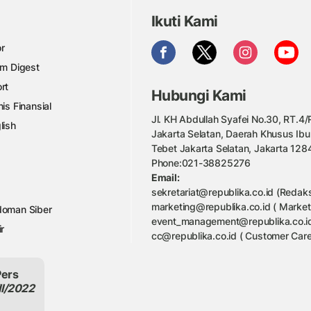
Ikuti Kami
r
am Digest
rt
Hubungi Kami
nis Finansial
Jl. KH Abdullah Syafei No.30, RT.4/R
lish
Jakarta Selatan, Daerah Khusus Ibu
Tebet Jakarta Selatan, Jakarta 128
Phone:021-38825276
Email:
sekretariat@republika.co.id (Redaks
marketing@republika.co.id ( Market
oman Siber
event_management@republika.co.id
ir
cc@republika.co.id ( Customer Care
Pers
II/2022