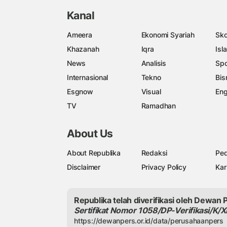
Kanal
Ameera
Ekonomi Syariah
Sko
Khazanah
Iqra
Isl
News
Analisis
Spo
Internasional
Tekno
Bis
Esgnow
Visual
Eng
TV
Ramadhan
About Us
About Republika
Redaksi
Ped
Disclaimer
Privacy Policy
Kar
Republika telah diverifikasi oleh Dewan 
Sertifikat Nomor 1058/DP-Verifikasi/K/X
https://dewanpers.or.id/data/perusahaanpers