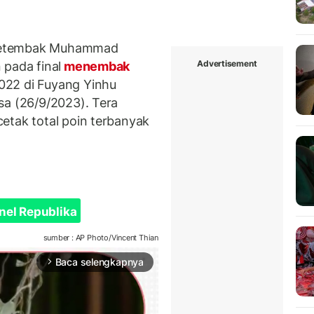
Petembak Muhammad
Advertisement
 pada final
menembak
022 di Fuyang Yinhu
sa (26/9/2023). Tera
etak total poin terbanyak
nel Republika
sumber : AP Photo/Vincent Thian
Baca selengkapnya
arrow_forward_ios