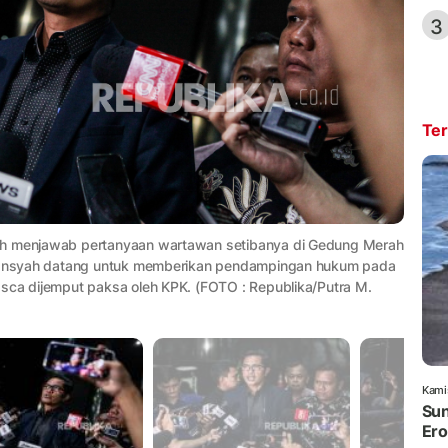
3
Ter
yah menjawab pertanyaan wartawan setibanya di Gedung Merah
 Diansyah datang untuk memberikan pendampingan hukum pada
asca dijemput paksa oleh KPK. (FOTO : Republika/Putra M.
Kami
Sun
Ero