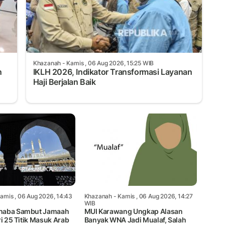
Khazanah
- Kamis , 06 Aug 2026, 15:25 WIB
n
IKLH 2026, Indikator Transformasi Layanan
Haji Berjalan Baik
amis , 06 Aug 2026, 14:43
Khazanah
- Kamis , 06 Aug 2026, 14:27
WIB
haba Sambut Jamaah
MUI Karawang Ungkap Alasan
ri 25 Titik Masuk Arab
Banyak WNA Jadi Mualaf, Salah