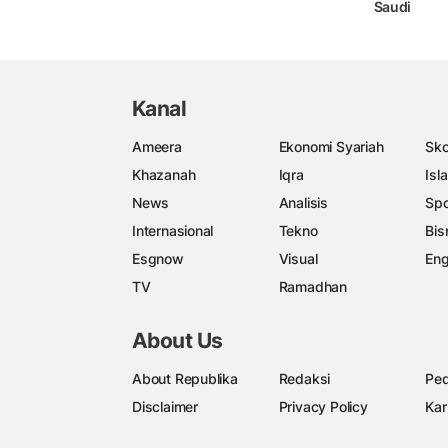
Saudi
Kanal
Ameera
Ekonomi Syariah
Sko
Khazanah
Iqra
Isl
News
Analisis
Spo
Internasional
Tekno
Bis
Esgnow
Visual
Eng
TV
Ramadhan
About Us
About Republika
Redaksi
Ped
Disclaimer
Privacy Policy
Kar