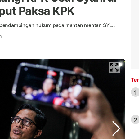
put Paksa KPK
n pendampingan hukum pada mantan mentan SYL..
ni
Ter
1
2