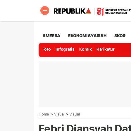
AMEERA
EKONOMI SYARIAH
SKOR
Foto
Infografis
Komik
Karikatur
>
>
Home
Visual
Visual
Febri Diansyah Da