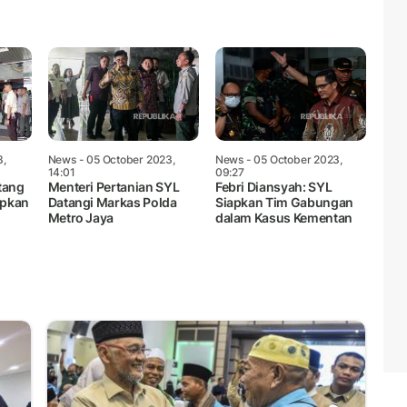
3,
News
- 05 October 2023,
News
- 05 October 2023,
14:01
09:27
tang
Menteri Pertanian SYL
Febri Diansyah: SYL
apkan
Datangi Markas Polda
Siapkan Tim Gabungan
Metro Jaya
dalam Kasus Kementan