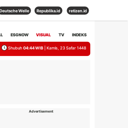
Deutsche Welle
Republika.id
retizen.id
AL
ESGNOW
VISUAL
TV
INDEKS
Shubuh
04:44 WIB
| Kamis, 23 Safar 1448
Advertisement