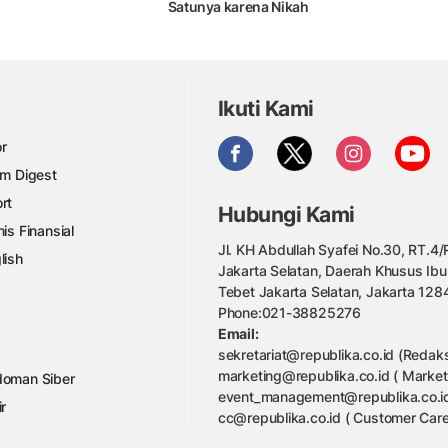
Satunya karena Nikah
Ikuti Kami
r
am Digest
rt
Hubungi Kami
nis Finansial
Jl. KH Abdullah Syafei No.30, RT.4/R
lish
Jakarta Selatan, Daerah Khusus Ibu
Tebet Jakarta Selatan, Jakarta 128
Phone:021-38825276
Email:
sekretariat@republika.co.id (Redaks
marketing@republika.co.id ( Market
oman Siber
event_management@republika.co.id
ir
cc@republika.co.id ( Customer Care