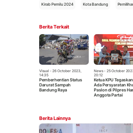
Kirab Pemilu 2024
Kota Bandung
Pemilih
Berita Terkait
Visual
- 26 October 2023,
News
- 25 October 202
14:35
20:12
Pemberhentian Status
Ketua KPU Tegaskan
Darurat Sampah
Ada Persyaratan Kh
Bandung Raya
Paslon di Pilpres Ha
Anggota Partai
Berita Lainnya