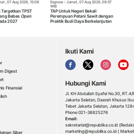
at , 07 Aug 2026, 15:08
Esgnow
- Jumat , 07 Aug 2026, 09:57
WIB
 Targetkan TPST
TAP Untuk Negeri Bekali
bang Bebas
Open
Perempuan Petani Sawit dengan
ada 2027
Praktik Budi Daya Berkelanjutan
Ikuti Kami
r
am Digest
rt
Hubungi Kami
nis Finansial
Jl. KH Abdullah Syafei No.30, RT.4/R
lish
Jakarta Selatan, Daerah Khusus Ibu
Tebet Jakarta Selatan, Jakarta 128
Phone:021-38825276
Email:
sekretariat@republika.co.id (Redaks
marketing@republika.co.id ( Market
oman Siber