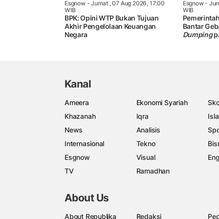
Esgnow
- Jumat , 07 Aug 2026, 17:00
Esgnow
- Jum
WIB
WIB
BPK: Opini WTP Bukan Tujuan
Pemerintah
Akhir Pengelolaan Keuangan
Bantar Ge
Negara
Dumping
p
Kanal
Ameera
Ekonomi Syariah
Sko
Khazanah
Iqra
Isl
News
Analisis
Spo
Internasional
Tekno
Bis
Esgnow
Visual
Eng
TV
Ramadhan
About Us
About Republika
Redaksi
Ped