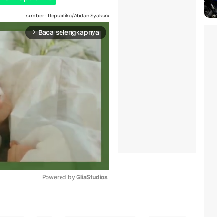
sumber : Republika/Abdan Syakura
Baca selengkapnya
arrow_forward_ios
Powered by 
GliaStudios
Mute