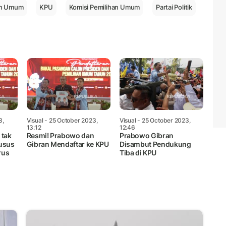
an Umum
KPU
Komisi Pemilihan Umum
Partai Politik
3,
Visual
- 25 October 2023,
Visual
- 25 October 2023,
13:12
12:46
 tak
Resmi! Prabowo dan
Prabowo Gibran
usus
Gibran Mendaftar ke KPU
Disambut Pendukung
rus
Tiba di KPU