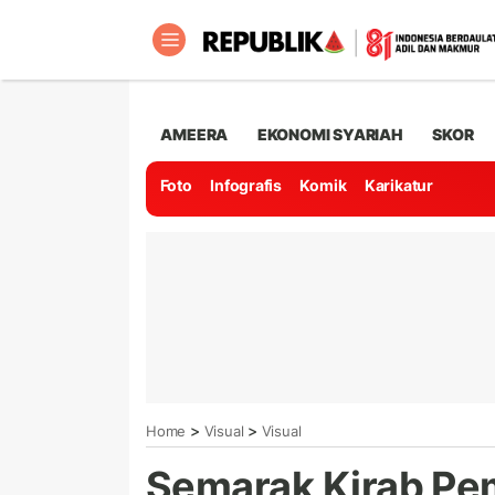
AMEERA
EKONOMI SYARIAH
SKOR
Foto
Infografis
Komik
Karikatur
>
>
Home
Visual
Visual
Semarak Kirab Pe