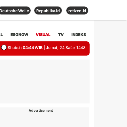
Deutsche Welle
Republika.id
retizen.id
AL
ESGNOW
VISUAL
TV
INDEKS
Shubuh
04:44 WIB
| Jumat, 24 Safar 1448
Advertisement