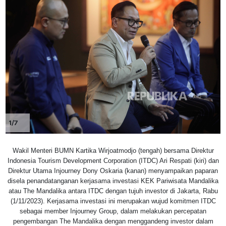
1/7
Wakil Menteri BUMN Kartika Wirjoatmodjo (tengah) bersama Direktur
Indonesia Tourism Development Corporation (ITDC) Ari Respati (kiri) dan
Direktur Utama Injourney Dony Oskaria (kanan) menyampaikan paparan
disela penandatanganan kerjasama investasi KEK Pariwisata Mandalika
atau The Mandalika antara ITDC dengan tujuh investor di Jakarta, Rabu
(1/11/2023). Kerjasama investasi ini merupakan wujud komitmen ITDC
sebagai member Injourney Group, dalam melakukan percepatan
pengembangan The Mandalika dengan menggandeng investor dalam