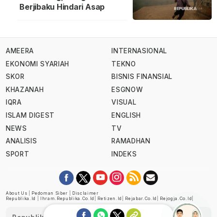
Berjibaku Hindari Asap
AMEERA
INTERNASIONAL
EKONOMI SYARIAH
TEKNO
SKOR
BISNIS FINANSIAL
KHAZANAH
ESGNOW
IQRA
VISUAL
ISLAM DIGEST
ENGLISH
NEWS
TV
ANALISIS
RAMADHAN
SPORT
INDEKS
About Us
|
Pedoman Siber
|
Disclaimer
Republika.id
|
Ihram.republika.co.id
|
Retizen.id
|
Rejabar.co.id
|
Rejogja.co.id
|