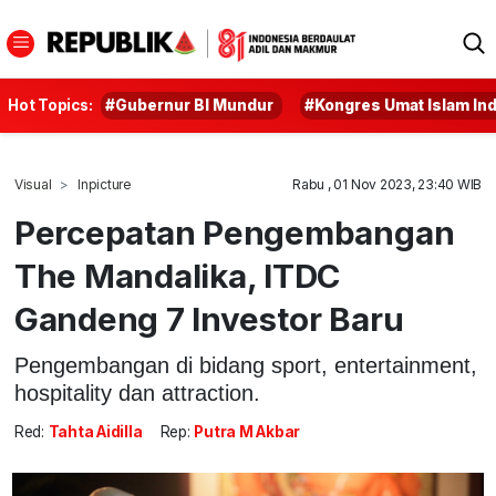
Hot Topics:
#Gubernur BI Mundur
#Kongres Umat Islam In
Visual
Inpicture
Rabu , 01 Nov 2023, 23:40 WIB
Percepatan Pengembangan
The Mandalika, ITDC
Gandeng 7 Investor Baru
Pengembangan di bidang sport, entertainment,
hospitality dan attraction.
Red:
Tahta Aidilla
Rep:
Putra M Akbar