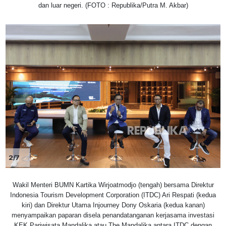
dan luar negeri. (FOTO : Republika/Putra M. Akbar)
2/7
Wakil Menteri BUMN Kartika Wirjoatmodjo (tengah) bersama Direktur
Indonesia Tourism Development Corporation (ITDC) Ari Respati (kedua
kiri) dan Direktur Utama Injourney Dony Oskaria (kedua kanan)
menyampaikan paparan disela penandatanganan kerjasama investasi
KEK Pariwisata Mandalika atau The Mandalika antara ITDC dengan