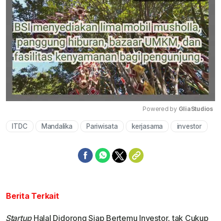
Powered by 
GliaStudios
ITDC
Mandalika
Pariwisata
kerjasama
investor
Mute
Berita Terkait
Startup
Halal Didorong Siap Bertemu Investor, tak Cukup