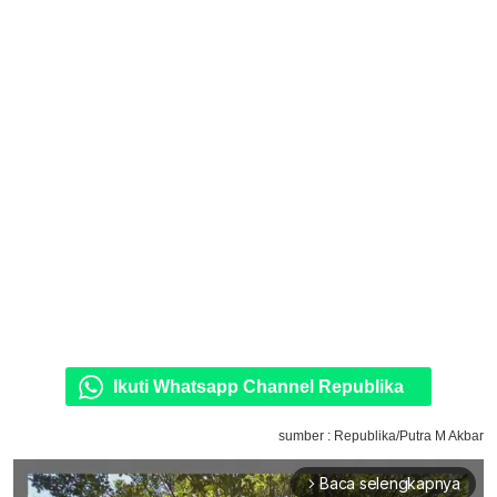
Ikuti Whatsapp Channel Republika
sumber : Republika/Putra M Akbar
Baca selengkapnya
arrow_forward_ios