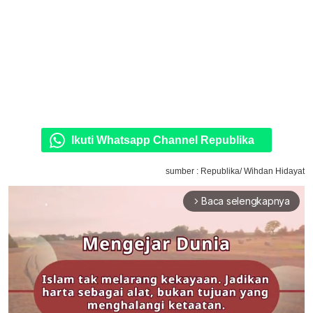
Ikuti Whatsapp Channel Republika
sumber : Republika/ Wihdan Hidayat
Baca selengkapnya
arrow_forward_ios