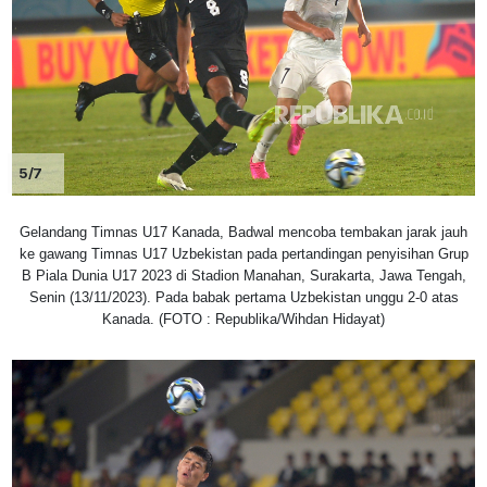
5/7
Gelandang Timnas U17 Kanada, Badwal mencoba tembakan jarak jauh
ke gawang Timnas U17 Uzbekistan pada pertandingan penyisihan Grup
B Piala Dunia U17 2023 di Stadion Manahan, Surakarta, Jawa Tengah,
Senin (13/11/2023). Pada babak pertama Uzbekistan unggu 2-0 atas
Kanada. (FOTO : Republika/Wihdan Hidayat)