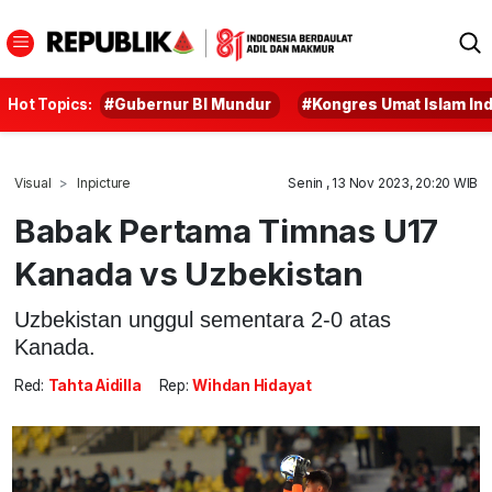
Hot Topics:
#Gubernur BI Mundur
#Kongres Umat Islam In
Visual
Inpicture
Senin , 13 Nov 2023, 20:20 WIB
Babak Pertama Timnas U17
Kanada vs Uzbekistan
Uzbekistan unggul sementara 2-0 atas
Kanada.
Red:
Tahta Aidilla
Rep:
Wihdan Hidayat