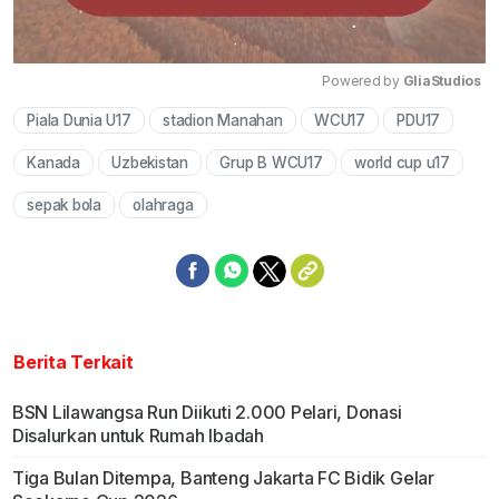
Powered by 
GliaStudios
Piala Dunia U17
stadion Manahan
WCU17
PDU17
Mute
Kanada
Uzbekistan
Grup B WCU17
world cup u17
sepak bola
olahraga
Berita Terkait
BSN Lilawangsa Run Diikuti 2.000 Pelari, Donasi
Disalurkan untuk Rumah Ibadah
Tiga Bulan Ditempa, Banteng Jakarta FC Bidik Gelar