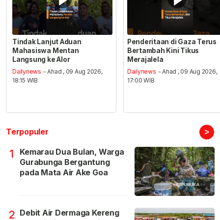
Tindak Lanjut Aduan
Penderitaan di Gaza Terus
Mahasiswa Mentan
Bertambah Kini Tikus
Langsung ke Alor
Merajalela
Dailynews
- Ahad , 09 Aug 2026,
Dailynews
- Ahad , 09 Aug 2026,
18:15 WIB
17:00 WIB
>
Terpopuler
Kemarau Dua Bulan, Warga
1
Gurabunga Bergantung
pada Mata Air Ake Goa
Debit Air Dermaga Kereng
2