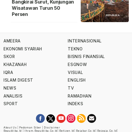
Bangkirai Surut, Kunjungan
Wisatawan Turun 50
Persen
AMEERA
INTERNASIONAL
EKONOMI SYARIAH
TEKNO
SKOR
BISNIS FINANSIAL
KHAZANAH
ESGNOW
IQRA
VISUAL
ISLAM DIGEST
ENGLISH
NEWS
TV
ANALISIS
RAMADHAN
SPORT
INDEKS
About Us
|
Pedoman Siber
|
Disclaimer
Republika.id
|
Ihram.republika.co.id
|
Retizen.id
|
Rejabar.co.id
|
Rejogja.co.id
|