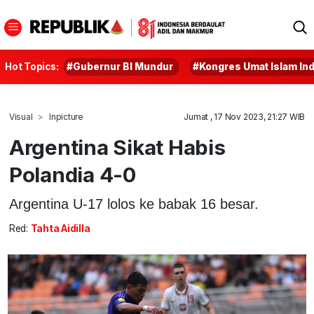
Hot Topics:
#Gubernur BI Mundur
#Kongres Umat Islam In
Visual
Inpicture
Jumat , 17 Nov 2023, 21:27 WIB
Argentina Sikat Habis
Polandia 4-0
Argentina U-17 lolos ke babak 16 besar.
Red:
Tahta Aidilla