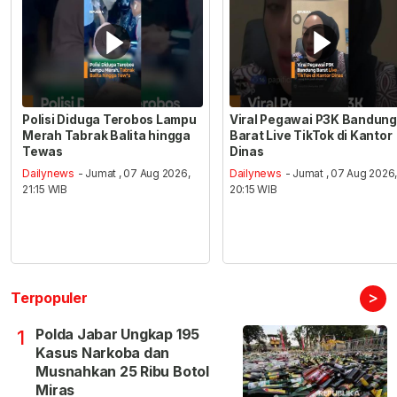
Polisi Diduga Terobos Lampu
Viral Pegawai P3K Bandung
Merah Tabrak Balita hingga
Barat Live TikTok di Kantor
Tewas
Dinas
Dailynews
- Jumat , 07 Aug 2026,
Dailynews
- Jumat , 07 Aug 2026
21:15 WIB
20:15 WIB
>
Terpopuler
Polda Jabar Ungkap 195
1
Kasus Narkoba dan
Musnahkan 25 Ribu Botol
Miras