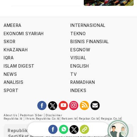
AMEERA
INTERNASIONAL
EKONOMI SYARIAH
TEKNO
SKOR
BISNIS FINANSIAL
KHAZANAH
ESGNOW
IQRA
VISUAL
ISLAM DIGEST
ENGLISH
NEWS
TV
ANALISIS
RAMADHAN
SPORT
INDEKS
About Us
|
Pedoman Siber
|
Disclaimer
Republika.id
|
Ihram.republika.co.id
|
Retizen.id
|
Rejabar.co.id
|
Rejogja.co.id
|
Republika telah diverifikasi oleh Dewan Pers
Sertifikat Nomor 1058/DP-Verifikasi/K/XII/2022