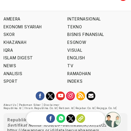
AMEERA
INTERNASIONAL
EKONOMI SYARIAH
TEKNO
SKOR
BISNIS FINANSIAL
KHAZANAH
ESGNOW
IQRA
VISUAL
ISLAM DIGEST
ENGLISH
NEWS
TV
ANALISIS
RAMADHAN
SPORT
INDEKS
About Us
|
Pedoman Siber
|
Disclaimer
Republika.id
|
Ihram.republika.co.id
|
Retizen.id
|
Rejabar.co.id
|
Rejogja.co.id
|
Republika telah diverifikasi oleh Dewan Pers
Sertifikat Nomor 1058/DP-Verifikasi/K/XII/2022
https://dewanpers.or.id/data/perusahaanpers