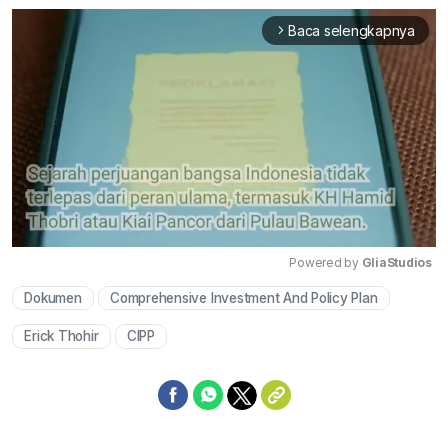
Baca selengkapnya
arrow_forward_ios
Powered by 
GliaStudios
Dokumen
Comprehensive Investment And Policy Plan
Mute
Erick Thohir
CIPP