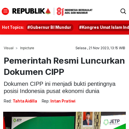
Hot Topics:
#Gubernur BI Mundur
#Kongres Umat Islam In
Visual
Inpicture
Selasa , 21 Nov 2023, 13:15 WIB
Pemerintah Resmi Luncurkan
Dokumen CIPP
Dokumen CIPP ini menjadi bukti pentingnya
posisi Indonesia pusat ekonomi dunia
Red:
Tahta Aidilla
Rep:
Intan Pratiwi