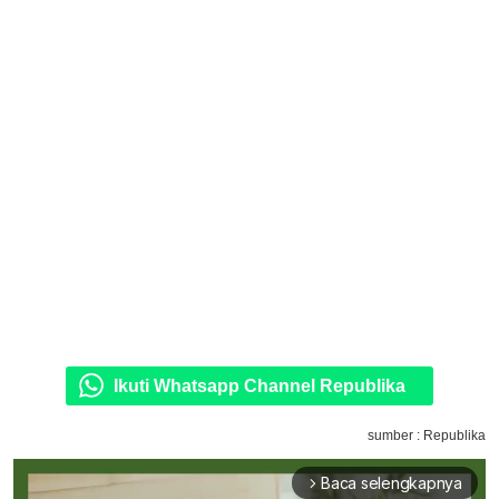
Ikuti Whatsapp Channel Republika
sumber : Republika
Baca selengkapnya
arrow_forward_ios