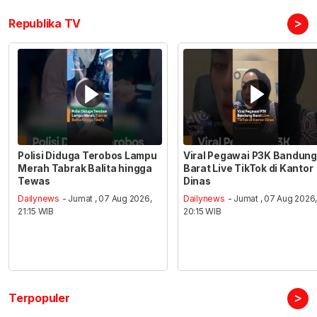
>
Republika TV
Polisi Diduga Terobos Lampu
Viral Pegawai P3K Bandung
Merah Tabrak Balita hingga
Barat Live TikTok di Kantor
Tewas
Dinas
Dailynews
- Jumat , 07 Aug 2026,
Dailynews
- Jumat , 07 Aug 2026
21:15 WIB
20:15 WIB
>
Terpopuler