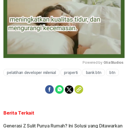
Powered by 
GliaStudios
pelatihan developer milenial
properti
bank btn
btn
Mute
Berita Terkait
Generasi Z Sulit Punya Rumah? Ini Solusi yang Ditawarkan