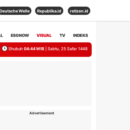
Deutsche Welle
Republika.id
retizen.id
AL
ESGNOW
VISUAL
TV
INDEKS
Shubuh
04:44 WIB
| Sabtu, 25 Safar 1448
Advertisement