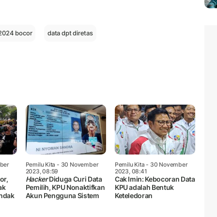
 2024 bocor
data dpt diretas
ber
Pemilu Kita
- 30 November
Pemilu Kita
- 30 November
2023, 08:59
2023, 08:41
or,
Hacker
Diduga Curi Data
Cak Imin: Kebocoran Data
ak
Pemilih, KPU Nonaktifkan
KPU adalah Bentuk
indak
Akun Pengguna Sistem
Keteledoran