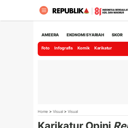
AMEERA
EKONOMI SYARIAH
SKOR
Foto
Infografis
Komik
Karikatur
>
>
Home
Visual
Visual
Karikatur Opini
Re