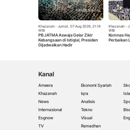
Khazanah
- Jumat , 07 Aug 2026, 21:14
Khazanah
- J
WIB
WIB
PB JATMA Aswaja Gelar Zikir
Komnas Haj
Kebangsaan di Istiqlal, Presiden
Perbaikan 
Dijadwalkan Hadir
Kanal
Ameera
Ekonomi Syariah
Sko
Khazanah
Iqra
Isl
News
Analisis
Spo
Internasional
Tekno
Bis
Esgnow
Visual
Eng
TV
Ramadhan