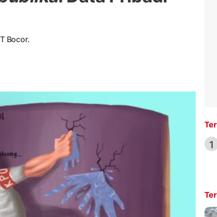
PT Bocor.
Ter
1
Ter