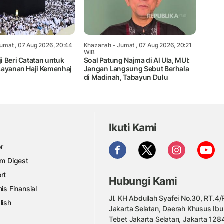
umat , 07 Aug 2026, 20:44
Khazanah
- Jumat , 07 Aug 2026, 20:21
WIB
i Beri Catatan untuk
Soal Patung Najma di Al Ula, MUI:
Layanan Haji Kemenhaj
Jangan Langsung Sebut Berhala
di Madinah, Tabayun Dulu
Ikuti Kami
r
am Digest
rt
Hubungi Kami
nis Finansial
Jl. KH Abdullah Syafei No.30, RT.4/R
lish
Jakarta Selatan, Daerah Khusus Ibu
Tebet Jakarta Selatan, Jakarta 128