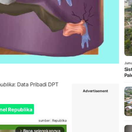
Juma
Sis
Pal
ublika
: Data Pribadi DPT
Advertisement
nel Republika
sumber : Republika
Baca selengkapnya
arrow_forward_ios