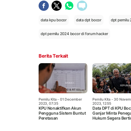
data kpu bocor
data dpt bocor
dpt pemilu
dpt pemilu 2024 bocor di forum hacker
Berita Terkait
Pemilu Kita
- 01 December
Pemilu Kita
- 30 Novem
2023, 07:35
2023, 12:55
KPU Nonaktifkan Akun
Data DPT di KPU Boc
Pengguna Sistem Buntut
Ganjar Minta Peneg
Peretasan
Hukum Segera Bert