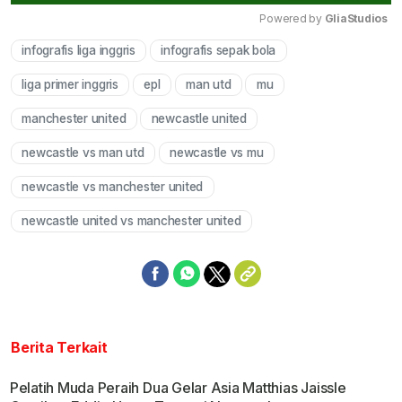
Powered by 
GliaStudios
infografis liga inggris
infografis sepak bola
Mute
liga primer inggris
epl
man utd
mu
manchester united
newcastle united
newcastle vs man utd
newcastle vs mu
newcastle vs manchester united
newcastle united vs manchester united
Berita Terkait
Pelatih Muda Peraih Dua Gelar Asia Matthias Jaissle