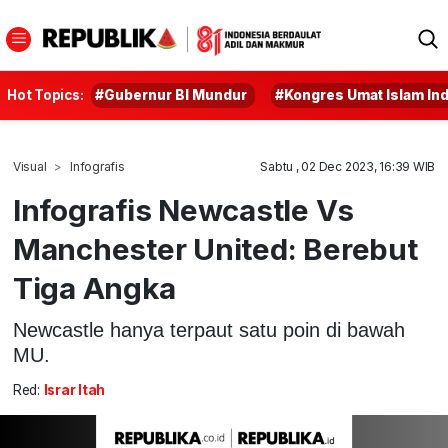
Hot Topics:
#Gubernur BI Mundur
#Kongres Umat Islam In
Visual
Infografis
Sabtu , 02 Dec 2023, 16:39 WIB
Infografis Newcastle Vs
Manchester United: Berebut
Tiga Angka
Newcastle hanya terpaut satu poin di bawah
MU.
Red:
Israr Itah