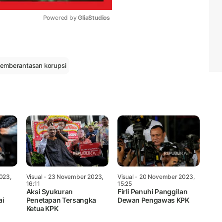
Powered by 
GliaStudios
Mute
emberantasan korupsi
023,
Visual
- 23 November 2023,
Visual
- 20 November 2023,
16:11
15:25
Aksi Syukuran
Firli Penuhi Panggilan
ai
Penetapan Tersangka
Dewan Pengawas KPK
Ketua KPK