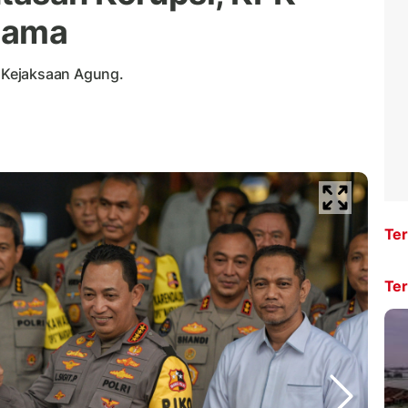
 Sama
 Kejaksaan Agung.
Ter
Ter