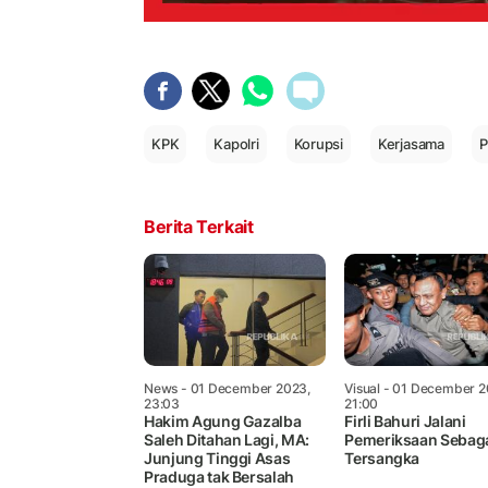
KPK
Kapolri
Korupsi
Kerjasama
P
Berita Terkait
News
- 01 December 2023,
Visual
- 01 December 2
23:03
21:00
Hakim Agung Gazalba
Firli Bahuri Jalani
Saleh Ditahan Lagi, MA:
Pemeriksaan Sebag
Junjung Tinggi Asas
Tersangka
Praduga tak Bersalah