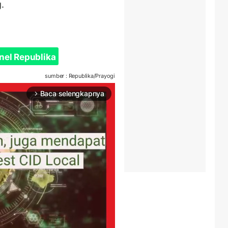
.
nel Republika
sumber : Republika/Prayogi
Baca selengkapnya
arrow_forward_ios