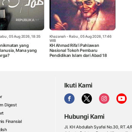
abu , 05 Aug 2026, 18:35
Khazanah
- Rabu , 05 Aug 2026, 17:46
WIB
enikmatan yang
KH Ahmad Rifa'i Pahlawan
Manusia, Mana yang
Nasional Tokoh Pembaru
arga?
Pendidikan Islam dari Abad 18
Ikuti Kami
r
am Digest
rt
Hubungi Kami
nis Finansial
Jl. KH Abdullah Syafei No.30, RT.4/R
lish