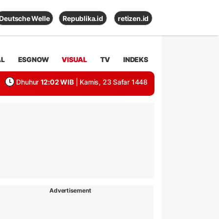
Deutsche Welle
Republika.id
retizen.id
AL
ESGNOW
VISUAL
TV
INDEKS
Dhuhur
12:02 WIB
| Kamis, 23 Safar 1448
Advertisement