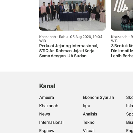
Khazanah
- Rabu , 05 Aug 2026, 19:04
Khazanah
- R
WIB
WIB
Perkuat Jejaring internasional,
3 Bentuk K
STIQ Ar-Rahman Jajaki Kerja
Dinikmati 
Sama dengan IUA Sudan
Lebih Berh
Kanal
Ameera
Ekonomi Syariah
Sko
Khazanah
Iqra
Isl
News
Analisis
Spo
Internasional
Tekno
Bis
Esgnow
Visual
Eng