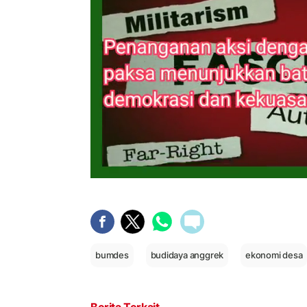
bumdes
budidaya anggrek
ekonomi desa
Berita Terkait