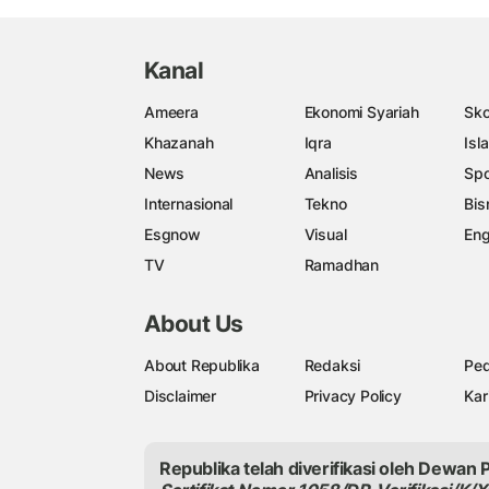
Kanal
Ameera
Ekonomi Syariah
Sko
Khazanah
Iqra
Isl
News
Analisis
Spo
Internasional
Tekno
Bis
Esgnow
Visual
Eng
TV
Ramadhan
About Us
About Republika
Redaksi
Ped
Disclaimer
Privacy Policy
Kar
Republika telah diverifikasi oleh Dewan 