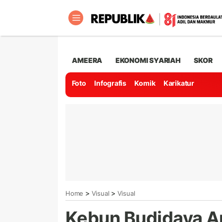
AMEERA
EKONOMI SYARIAH
SKOR
Foto
Infografis
Komik
Karikatur
>
>
Home
Visual
Visual
Kebun Budidaya An