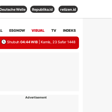
Deutsche Welle
Republika.id
retizen.id
AL
ESGNOW
VISUAL
TV
INDEKS
Shubuh
04:44 WIB
| Kamis, 23 Safar 1448
Advertisement