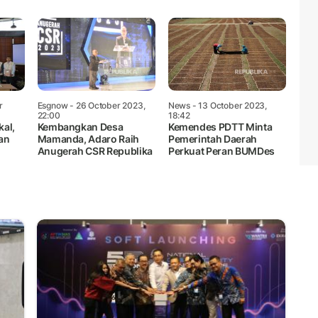
r
Esgnow
- 26 October 2023,
News
- 13 October 2023,
22:00
18:42
al,
Kembangkan Desa
Kemendes PDTT Minta
an
Mamanda, Adaro Raih
Pemerintah Daerah
Anugerah CSR Republika
Perkuat Peran BUMDes