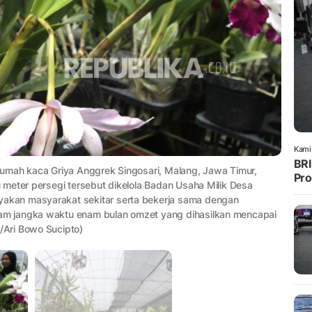
Kami
BRI
umah kaca Griya Anggrek Singosari, Malang, Jawa Timur,
Pro
meter persegi tersebut dikelola Badan Usaha Milik Desa
kan masyarakat sekitar serta bekerja sama dengan
m jangka waktu enam bulan omzet yang dihasilkan mencapai
Ari Bowo Sucipto)