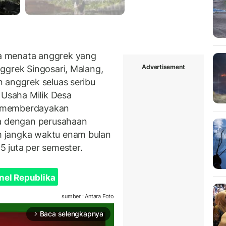
a menata anggrek yang
Advertisement
ggrek Singosari, Malang,
 anggrek seluas seribu
 Usaha Milik Desa
n memberdayakan
ma dengan perusahaan
 jangka waktu enam bulan
5 juta per semester.
nel Republika
sumber : Antara Foto
Baca selengkapnya
arrow_forward_ios