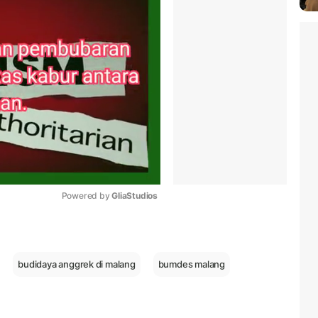
Powered by 
GliaStudios
Mute
budidaya anggrek di malang
bumdes malang