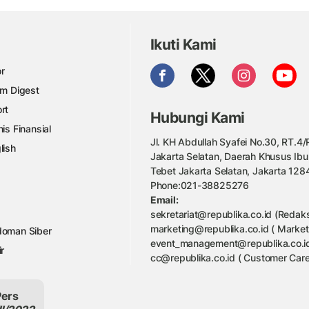
Ikuti Kami
r
am Digest
rt
Hubungi Kami
nis Finansial
Jl. KH Abdullah Syafei No.30, RT.4/R
lish
Jakarta Selatan, Daerah Khusus Ibu
Tebet Jakarta Selatan, Jakarta 128
Phone:021-38825276
Email:
sekretariat@republika.co.id (Redaks
marketing@republika.co.id ( Market
oman Siber
event_management@republika.co.id
ir
cc@republika.co.id ( Customer Care
Pers