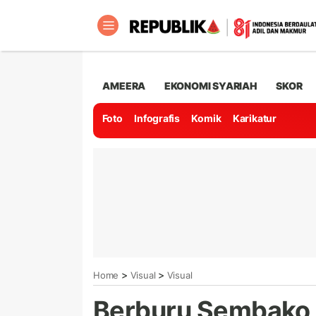
AMEERA
EKONOMI SYARIAH
SKOR
Foto
Infografis
Komik
Karikatur
>
>
Home
Visual
Visual
Berburu Sembako 