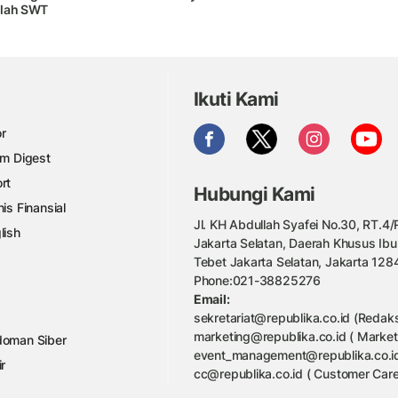
llah SWT
Ikuti Kami
r
am Digest
rt
Hubungi Kami
nis Finansial
Jl. KH Abdullah Syafei No.30, RT.4/R
lish
Jakarta Selatan, Daerah Khusus Ibu
Tebet Jakarta Selatan, Jakarta 128
Phone:021-38825276
Email:
sekretariat@republika.co.id (Redaks
marketing@republika.co.id ( Market
oman Siber
event_management@republika.co.id
ir
cc@republika.co.id ( Customer Care