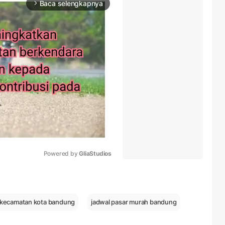
Baca selengkapnya
arrow_forward_ios
Powered by 
GliaStudios
Mute
 kecamatan kota bandung
jadwal pasar murah bandung