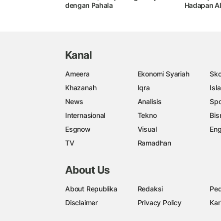
dengan Pahala
Hadapan A
Kanal
Ameera
Ekonomi Syariah
Sko
Khazanah
Iqra
Isl
News
Analisis
Spo
Internasional
Tekno
Bis
Esgnow
Visual
Eng
TV
Ramadhan
About Us
About Republika
Redaksi
Ped
Disclaimer
Privacy Policy
Kar