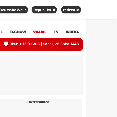
Deutsche Welle
Republika.id
retizen.id
AL
ESGNOW
VISUAL
TV
INDEKS
Dhuhur
12:01 WIB
| Sabtu, 25 Safar 1448
Advertisement