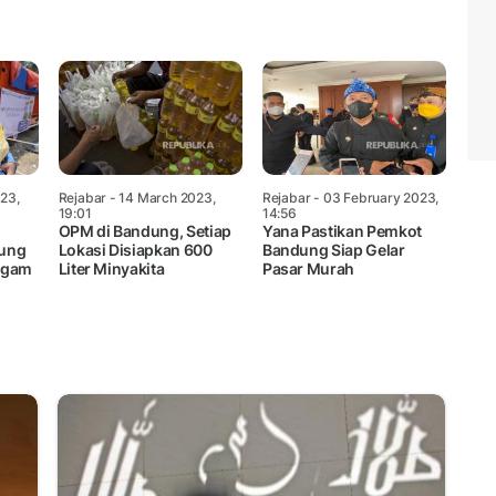
023,
Rejabar
- 14 March 2023,
Rejabar
- 03 February 2023,
19:01
14:56
OPM di Bandung, Setiap
Yana Pastikan Pemkot
dung
Lokasi Disiapkan 600
Bandung Siap Gelar
agam
Liter Minyakita
Pasar Murah