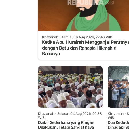
Khazanah
- Kamis , 06 Aug 2026, 22:46 WIB
Ketika Abu Hurairah Mengganjal Perutny
dengan Batu dan Rahasia Hikmah di
Baliknya
Khazanah
- Selasa , 04 Aug 2026, 20:38
Khazanah
- S
WIB
WIB
Dzikir Sederhana yang Ringan
Dua Kedud
Dilakukan, Tetapi Sangat Kaya
Dihadapi S