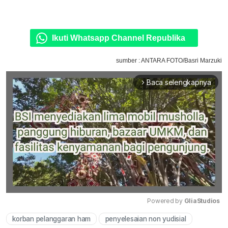
Ikuti Whatsapp Channel Republika
sumber : ANTARA FOTO/Basri Marzuki
Baca selengkapnya
arrow_forward_ios
Powered by 
GliaStudios
korban pelanggaran ham
penyelesaian non yudisial
Mute