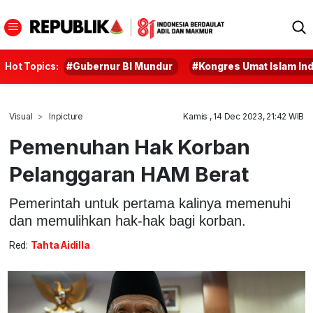
Hot Topics:
#Gubernur BI Mundur
#Kongres Umat Islam In
Visual
Inpicture
Kamis , 14 Dec 2023, 21:42 WIB
Pemenuhan Hak Korban
Pelanggaran HAM Berat
Pemerintah untuk pertama kalinya memenuhi
dan memulihkan hak-hak bagi korban.
Red:
Tahta Aidilla