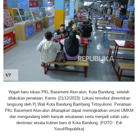
1/7
Wajah baru lokasi PKL Basement Alun-alun, Kota Bandung, setelah
dilakukan penataan, Kamis (21/12/2023). Lokasi tersebut diresmikan
langsung oleh Pj Wali Kota Bandung Bambang Tirtoyuliono. Penataan
PKL Basement Alun-alun diharapkan dapat meningkatkan omzet UMKM
dan mengundang lebih banyak wisatawan serta menjadi salah satu
destinasi wisata kuliner baru di Kota Bandung. (FOTO : Edi
Yusuf/Republika)