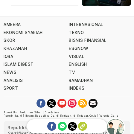
AMEERA
INTERNASIONAL
EKONOMI SYARIAH
TEKNO
SKOR
BISNIS FINANSIAL
KHAZANAH
ESGNOW
IQRA
VISUAL
ISLAM DIGEST
ENGLISH
NEWS
TV
ANALISIS
RAMADHAN
SPORT
INDEKS
About Us
|
Pedoman Siber
|
Disclaimer
Republika.id
|
Ihram.republika.co.id
|
Retizen.id
|
Rejabar.co.id
|
Rejogja.co.id
|
Republika telah diverifikasi oleh Dewan Pers
Sertifikat Nomor 1058/DP-Verifikasi/K/XII/2022