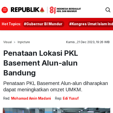
Hot Topics:
#Gubernur BI Mundur
#Kongres Umat Islam In
Visual
Inpicture
Kamis , 21 Dec 2023, 19:26 WIB
Penataan Lokasi PKL
Basement Alun-alun
Bandung
Penataan PKL Basement Alun-alun diharapkan
dapat meningkatkan omzet UMKM.
Red:
Mohamad Amin Madani
Rep:
Edi Yusuf