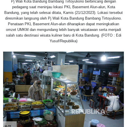
Pj Wali Kota Bandung Bambang Tirtoyuliono berbincang dengan
pedagang saat meninjau lokasi PKL Basement Alun-alun, Kota
Bandung, yang telah selesai ditata, Kamis (21/12/2023). Lokasi tersebut
diresmikan langsung oleh Pj Wali Kota Bandung Bambang Tirtoyuliono.
Penataan PKL Basement Alun-alun diharapkan dapat meningkatkan
omzet UMKM dan mengundang lebih banyak wisatawan serta menjadi
salah satu destinasi wisata kuliner baru di Kota Bandung. (FOTO : Edi
Yusuf/Republika)
6/7