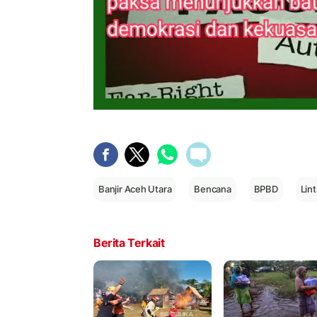
Banjir Aceh Utara
Bencana
BPBD
Lin
Berita Terkait