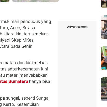
ermukiman penduduk yang
Advertisement
tara, Aceh, Selasa
 Utara kini terus meluas.
ulyadi SKep MKes,
 Utara pada Senin
camatan dan kini meluas
ntas antarkecamatan kini
satu meter, menyebabkan
ntas Sumatera
hanya bisa
pa sungai, seperti Sungai
g Kerto. Kesembilan