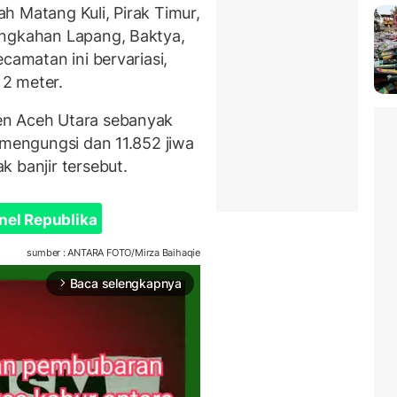
h Matang Kuli, Pirak Timur,
angkahan Lapang, Baktya,
camatan ini bervariasi,
 2 meter.
en Aceh Utara sebanyak
 mengungsi dan 11.852 jiwa
 banjir tersebut.
nel Republika
sumber : ANTARA FOTO/Mirza Baihaqie
Baca selengkapnya
arrow_forward_ios