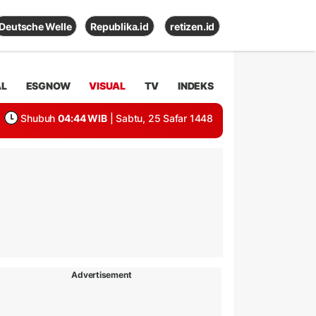
Deutsche Welle
Republika.id
retizen.id
AL
ESGNOW
VISUAL
TV
INDEKS
Shubuh
04:44 WIB
| Sabtu, 25 Safar 1448
Advertisement