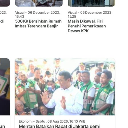
023,
Visual
- 06 December 2023,
Visual
- 05 December 2023,
16:43
12:25
di
500 KK Bersihkan Rumah
Masih Dikawal, Firli
Imbas Terendam Banjir
Penuhi Pemeriksaan
Dewas KPK
Ekonomi
- Sabtu , 08 Aug 2026, 16:10 WIB
iun
Mentan Batalkan Rapat di Jakarta demi