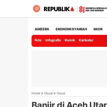
AMEERA
EKONOMI SYARIAH
SKOR
Foto
Infografis
Komik
Karikatur
>
>
Home
Visual
Visual
Banjir di Aceh Uta