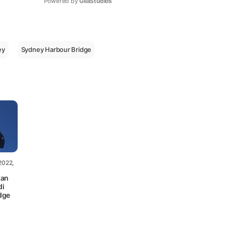
Powered by 
GliaStudios
Mute
ey
Sydney Harbour Bridge
2022,
kan
di
dge