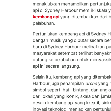
menakjubkan menampilkan pertunjuk
api di Sydney Harbour memiliki skala
kembang api
yang ditembakkan dari ber
pelabuhan.
Pertunjukan kembang api di Sydney H
dengan musik yang diputar secara be
baru di Sydney Harbour melibatkan part
masyarakat setempat terlihat banya
datang ke pelabuhan untuk menyaksi
api ini secara langsung.
Selain itu, kembang api yang ditemba
Harbour juga penampilan
drone
yang 
simbol seperti hati, bintang, dan ang
dari lokasi yang ikonik, skala dan jum
desain kembang api yang kreatif, sink
inovasi teknologi menjadikan pertunj