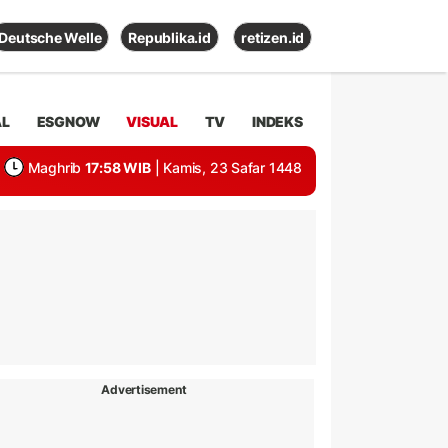
Deutsche Welle
Republika.id
retizen.id
AL
ESGNOW
VISUAL
TV
INDEKS
Maghrib
17:58 WIB
| Kamis, 23 Safar 1448
Advertisement