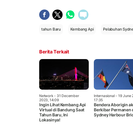
tahun Baru
Kembang Api
Pelabuhan Sydn
Berita Terkait
Network
- 31 December
Internasional
- 19 June 
2023, 14:09
17:35
Ingin Lihat Kembang Api
Bendera Aborigin a
Virtual di Bandung Saat
Berkibar Permanen 
Tahun Baru, Ini
Sydney Harbour Bri
Lokasinya!