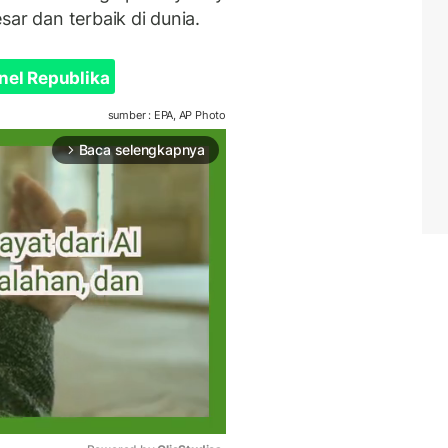
sar dan terbaik di dunia.
nel Republika
sumber : EPA, AP Photo
Baca selengkapnya
arrow_forward_ios