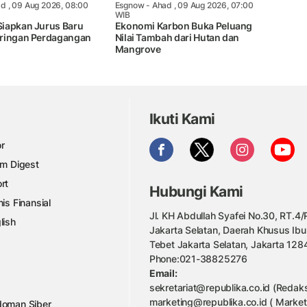
d , 09 Aug 2026, 08:00
Esgnow
- Ahad , 09 Aug 2026, 07:00
WIB
iapkan Jurus Baru
Ekonomi Karbon Buka Peluang
ringan Perdagangan
Nilai Tambah dari Hutan dan
Mangrove
Ikuti Kami
r
am Digest
rt
Hubungi Kami
nis Finansial
Jl. KH Abdullah Syafei No.30, RT.4/R
lish
Jakarta Selatan, Daerah Khusus Ibu
Tebet Jakarta Selatan, Jakarta 128
Phone:021-38825276
Email:
sekretariat@republika.co.id (Redaks
marketing@republika.co.id ( Market
oman Siber