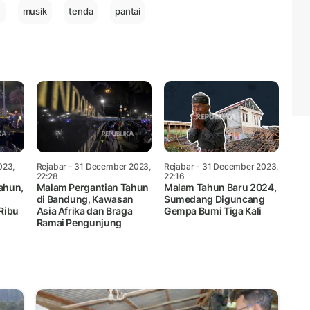
u
musik
tenda
pantai
023,
Rejabar
- 31 December 2023,
Rejabar
- 31 December 2023,
22:28
22:16
ahun,
Malam Pergantian Tahun
Malam Tahun Baru 2024,
g
di Bandung, Kawasan
Sumedang Diguncang
Ribu
Asia Afrika dan Braga
Gempa Bumi Tiga Kali
Ramai Pengunjung