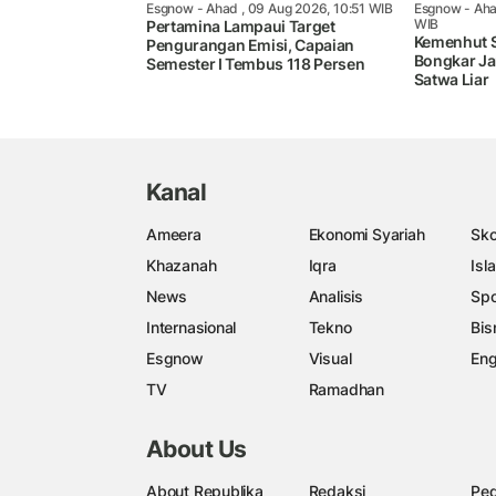
Esgnow
- Ahad , 09 Aug 2026, 10:51 WIB
Esgnow
- Aha
WIB
Pertamina Lampaui Target
Kemenhut S
Pengurangan Emisi, Capaian
Bongkar Ja
Semester I Tembus 118 Persen
Satwa Liar
Kanal
Ameera
Ekonomi Syariah
Sko
Khazanah
Iqra
Isl
News
Analisis
Spo
Internasional
Tekno
Bis
Esgnow
Visual
Eng
TV
Ramadhan
About Us
About Republika
Redaksi
Ped