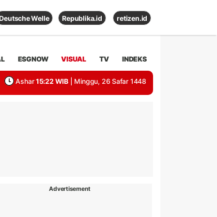
Deutsche Welle
Republika.id
retizen.id
AL
ESGNOW
VISUAL
TV
INDEKS
Ashar
15:22 WIB
| Minggu, 26 Safar 1448
Advertisement