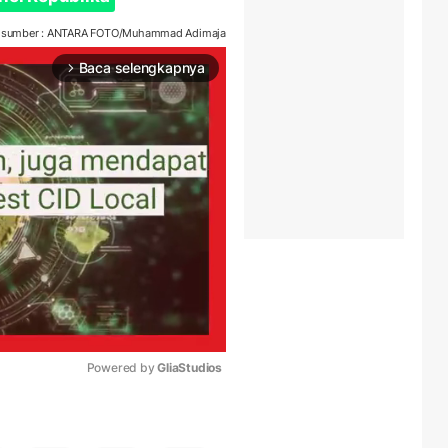
sumber : ANTARA FOTO/Muhammad Adimaja
Baca selengkapnya
arrow_forward_ios
Powered by 
GliaStudios
Mute