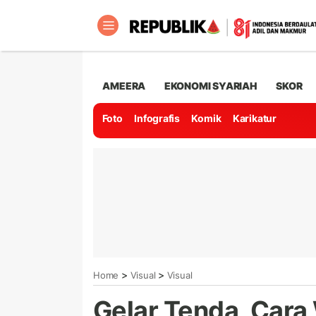
AMEERA
EKONOMI SYARIAH
SKOR
Foto
Infografis
Komik
Karikatur
>
>
Home
Visual
Visual
Gelar Tenda, Car