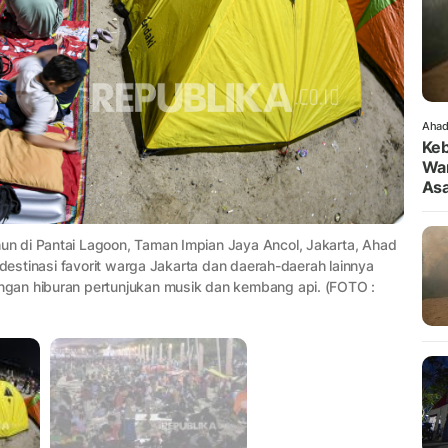
Ahad
Keb
War
As
n di Pantai Lagoon, Taman Impian Jaya Ancol, Jakarta, Ahad
 destinasi favorit warga Jakarta dan daerah-daerah lainnya
gan hiburan pertunjukan musik dan kembang api. (FOTO :