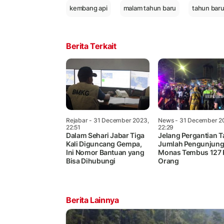
kembang api
malam tahun baru
tahun bar
Berita Terkait
Rejabar
- 31 December 2023,
News
- 31 December 2
22:51
22:29
Dalam Sehari Jabar Tiga
Jelang Pergantian T
Kali Diguncang Gempa,
Jumlah Pengunjun
Ini Nomor Bantuan yang
Monas Tembus 127 
Bisa Dihubungi
Orang
Berita Lainnya