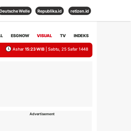
Deutsche Welle
Republika.id
retizen.id
AL
ESGNOW
VISUAL
TV
INDEKS
Ashar
15:23 WIB
| Sabtu, 25 Safar 1448
Advertisement