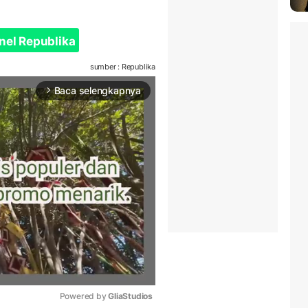
nel Republika
sumber : Republika
Baca selengkapnya
arrow_forward_ios
Powered by 
GliaStudios