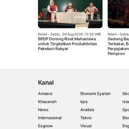
News
- Sabtu , 08 Aug 2026, 13:33 WIB
News
- Sabtu
BPDP Dorong Riset Mahasiswa
Gedung Ba
untuk Tingkatkan Produktivitas
Terbakar, 
Pekebun Rakyat
Perpajakan 
Pemprov
Kanal
Ameera
Ekonomi Syariah
Sko
Khazanah
Iqra
Isl
News
Analisis
Spo
Internasional
Tekno
Bis
Esgnow
Visual
Eng