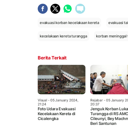
evakuasi korban kecelakaan kereta
evakuasi ta
kecelakaan kereta turangga
korban meninggal 
Berita Terkait
Visual
- 05 January 2024,
Rejabar
- 05 January 2
21:24
20:37
Foto Udara Evakuasi
Jenguk Korban Luk
Kecelakaan Kereta di
Turangga di RS AM
Cicalengka
Cileunyi, Bey Mach
Beri Santunan