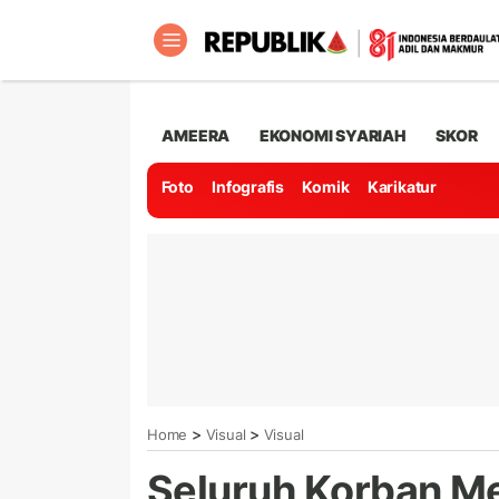
AMEERA
EKONOMI SYARIAH
SKOR
Foto
Infografis
Komik
Karikatur
>
>
Home
Visual
Visual
Seluruh Korban M