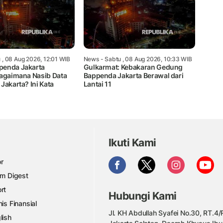
 , 08 Aug 2026, 12:01 WIB
News
- Sabtu , 08 Aug 2026, 10:33 WIB
penda Jakarta
Gulkarmat: Kebakaran Gedung
Bagaimana Nasib Data
Bappenda Jakarta Berawal dari
Jakarta? Ini Kata
Lantai 11
Ikuti Kami
r
am Digest
rt
Hubungi Kami
nis Finansial
Jl. KH Abdullah Syafei No.30, RT.4/R
lish